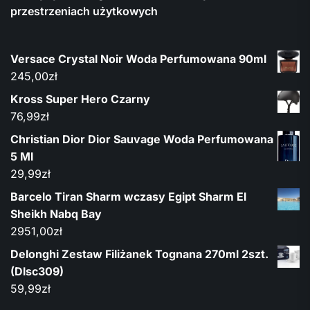
przestrzeniach użytkowych
Versace Crystal Noir Woda Perfumowana 90ml
245,00
zł
Kross Super Hero Czarny
76,99
zł
Christian Dior Dior Sauvage Woda Perfumowana
5 Ml
29,99
zł
Barcelo Tiran Sharm wczasy Egipt Sharm El
Sheikh Nabq Bay
2951,00
zł
Delonghi Zestaw Filiżanek Tognana 270ml 2szt.
(Dlsc309)
59,99
zł