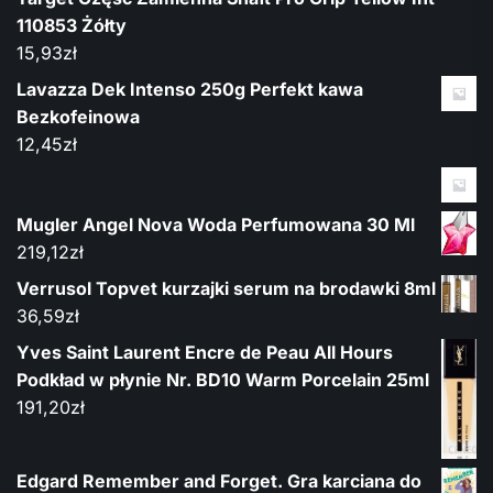
110853 Żółty
15,93
zł
Lavazza Dek Intenso 250g Perfekt kawa
Bezkofeinowa
12,45
zł
Mugler Angel Nova Woda Perfumowana 30 Ml
219,12
zł
Verrusol Topvet kurzajki serum na brodawki 8ml
36,59
zł
Yves Saint Laurent Encre de Peau All Hours
Podkład w płynie Nr. BD10 Warm Porcelain 25ml
191,20
zł
Edgard Remember and Forget. Gra karciana do