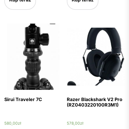
Sirui Traveler 7C
Razer Blackshark V2 Pro
(RZ0403220100R3M1)
580,00
zł
578,00
zł