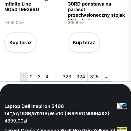
Infinite Line
30RD podstawa na
NQ50T9939BD
parasol
przeciwsłoneczny stojak
30 kg balkon szary
5499,00
zł
319,99
zł
okrągły
Kup teraz
Kup teraz
1
2
3
4
…
323
324
325
→
Laptop Dell Inspiron 5406
14"/i7/16GB/512GB/Win10 (INSPIRON0994X2)
4899,00
zł
Target Część Zamienna Shaft Pro Grip Yellow Int