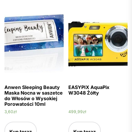
Anwen Sleeping Beauty
EASYPIX AquaPix
Maska Nocna w saszetce
W3048 Żółty
do Włosów o Wysokiej
Porowatości 10ml
3,60
zł
499,99
zł
Kup teraz
Kup teraz