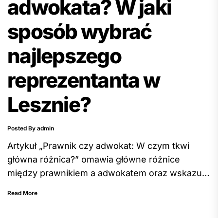
adwokata? W jaki
sposób wybrać
najlepszego
reprezentanta w
Lesznie?
Posted By admin
Artykuł „Prawnik czy adwokat: W czym tkwi
główna różnica?” omawia główne różnice
między prawnikiem a adwokatem oraz wskazuje
na kryteria wyboru najlepszego reprezentanta
Read More
prawnego w Lesznie. Autor podkreśla, że
główna różnica między nimi polega na zakresie