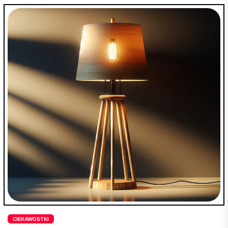
ich kompetencji oraz uprawnieniach do
reprezentowania klientów w różnych sprawach
prawnych. Artykuł zaleca, aby przy wyborze
reprezentanta prawnego, jak prawnik leszno
adwokat-md.pl, należy zwrócić uwagę na
doświadczenie, specjalizację oraz referencje, a
także na odpowiednią komunikację i
dostępność. Dodatkowo, artykuł wskazuje
subtelne różnice między prawnikami a
adwokatami, zachęcając do indywidualnego
dopasowania wyboru reprezentanta prawnego
do konkretnych potrzeb prawnych oraz
przeprowadzenia osobistego spotkania z
potencjalnym przedstawicielem.
CIEKAWOSTKI