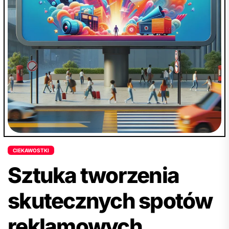
podejścia przy wyborze lokalizacji, aby uniknąć
potencjalnych problemów i osiągnąć sukces
biznesowy. Zawiera także wskazówki odnośnie
do oceny historii nieruchomości przed
podjęciem decyzji zakupu. Całość artykułu
skupia się na wytłumaczeniu, dlaczego wybór
lokalizacji jest kluczowym krokiem przy zakupie
lokalu użytkowego w Warszawie oraz zachęca
czytelnika do zgłębienia tematu.
CIEKAWOSTKI
Sztuka tworzenia
skutecznych spotów
reklamowych