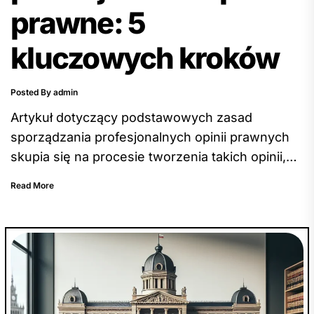
prawne: 5
kluczowych kroków
Posted By admin
Artykuł dotyczący podstawowych zasad
sporządzania profesjonalnych opinii prawnych
skupia się na procesie tworzenia takich opinii,
przedstawiając 5 kluczowych kroków
Read More
niezbędnych do sporządzenia profesjonalnej
opinii prawnej. Obejmuje on również aspekty,
takie jak zbieranie i analiza materiałów, ocena
podstawowych faktów, wykorzystanie
właściwych narzędzi prawnych, analiza
alternatywnych rozwiązań oraz klarowne
przedstawienie wniosków. Artykuł zachęca do