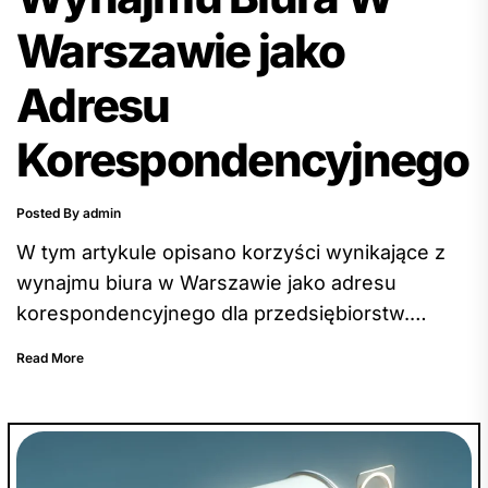
Warszawie jako
Adresu
Korespondencyjnego
Posted By admin
W tym artykule opisano korzyści wynikające z
wynajmu biura w Warszawie jako adresu
korespondencyjnego dla przedsiębiorstw.
Zagadnienia takie jak oszczędność czasu i
Read More
zasobów, profesjonalny wizerunek firmy oraz
dostęp do infrastruktury biurowej były
omówione pod kątem ich wpływu na
efektywność działalności biznesowej. Autor