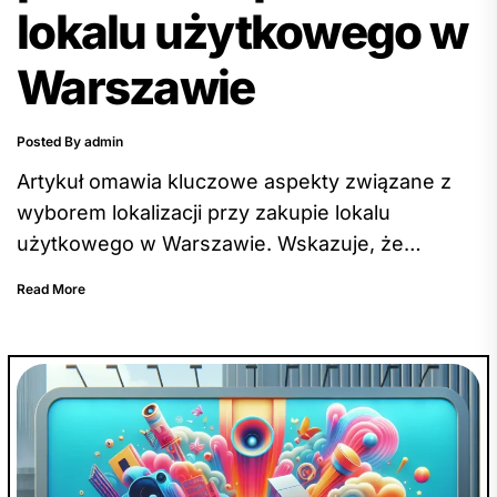
lokalu użytkowego w
Warszawie
Posted By admin
Artykuł omawia kluczowe aspekty związane z
wyborem lokalizacji przy zakupie lokalu
użytkowego w Warszawie. Wskazuje, że
lokalizacja ma decydujące znaczenie zarówno
Read More
dla bieżącej działalności, jak i przyszłej wartości
nieruchomości. Autor podkreśla konieczność
dopasowania lokalizacji do rodzaju planowanej
działalności oraz zaleca konsultację z ekspertem
od nieruchomości komercyjnych w celu
dokładnej analizy lokalizacji i trendów
rynkowych. Artykuł zachęca do przemyślanego