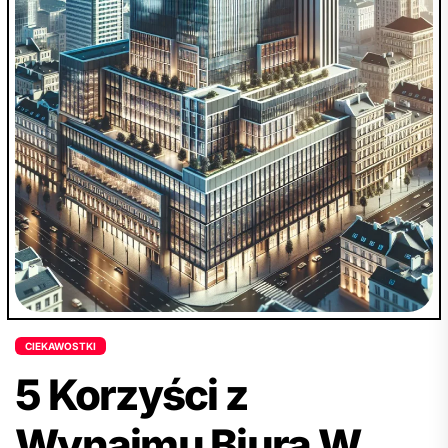
wnętrza i sprawi, że każdy wieczór stanie się
wyjątkowy. Wszystko to sprawia, że lampa
stojąca z drewna jest elementem, który
wzbogaca aranżację każdego pomieszczenia,
łącząc w sobie funkcjonalność, piękno
naturalnych materiałów i dbałość o środowisko.
CIEKAWOSTKI
5 Korzyści z
Wynajmu Biura W