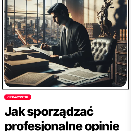
istotne znaczenie dla świadomego wyboru
produktów, zwłaszcza w kontekście
bezpiecznego użytkowania i ochrony
środowiska. Zaprasza do zgłębienia szczegółów
na temat symboli na opakowaniach,
podkreślając ich istotną rolę w zapewnianiu
bezpieczeństwa konsumentów i zachęca do
świadomych wyborów podczas codziennych
zakupów. Dodatkowo artykuł zwraca uwagę na
zwiększanie świadomości dotyczącej
bezpieczeństwa dzięki symbolom oraz ich
kluczową rolę w procesie podejmowania
CIEKAWOSTKI
decyzji.
Jak sporządzać
profesjonalne opinie