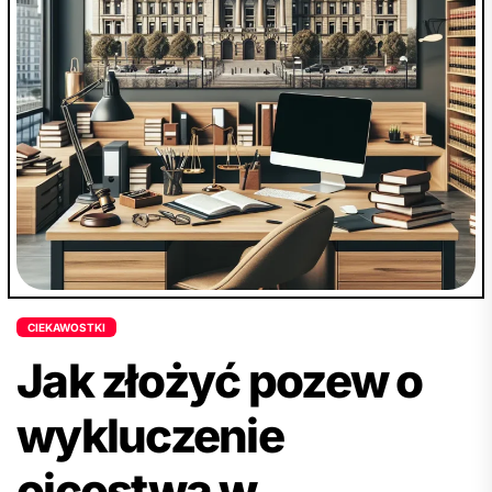
dalszego czytania, prezentując kluczowe
elementy skutecznej opinii prawnej, takie jak
precyzyjna analiza faktyczna, badanie stanu
prawnego, analiza zagadnień prawnych oraz
rekomendacje dla czytelnika mające na celu
ułatwienie sporządzania profesjonalnych opinii
prawnych oraz podniesienie ich wartości i
skuteczności. Więcej na ten temat znajdziesz w
pełnym artykule, który zawiera praktyczne
wskazówki i porady.
CIEKAWOSTKI
Jak złożyć pozew o
wykluczenie
ojcostwa w