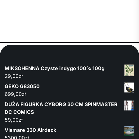
MIKSOHENNA Czyste indygo 100% 100g
29,00
zł
GEKO G83050
699,00
zł
DUŻA FIGURKA CYBORG 30 CM SPINMASTER
DC COMICS
59,00
zł
Viamare 330 Airdeck
5300,00
zł