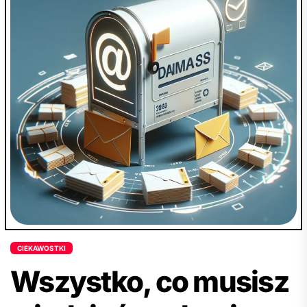
zachęca czytelników do zapoznania się z
pełnym tekstem, w którym znajduje się jeszcze
więcej informacji na temat wynajmu biura w
prestiżowej lokalizacji i jego wpływu na firmową
reputację. Artykuł może zainteresować osoby
prowadzące działalność gospodarczą,
szukające sposobów na usprawnienie
administracyjnych czynności oraz chcące lepiej
wykorzystać zasoby firmy.
CIEKAWOSTKI
Wszystko, co musisz