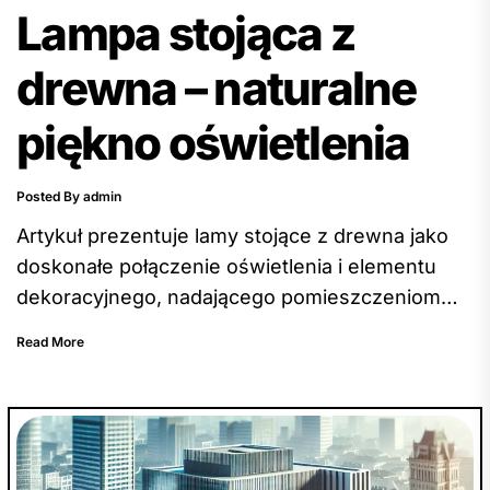
Lampa stojąca z
drewna – naturalne
piękno oświetlenia
Posted By admin
Artykuł prezentuje lamy stojące z drewna jako
doskonałe połączenie oświetlenia i elementu
dekoracyjnego, nadającego pomieszczeniom
ciepło i naturalny urok. Opisuje zalety lampy
Read More
stojącej z drewna, takie jak praktyczność,
wszechstronność, harmonia z otoczeniem
naturalną piękno drewna oraz eko-przyjazność.
Autor zachęca czytelnika do korzystania z tego
wyjątkowego oświetlenia, które podkreśli uroki