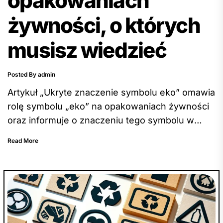
opakowaniach
żywności, o których
musisz wiedzieć
Posted By admin
Artykuł „Ukryte znaczenie symbolu eko” omawia
rolę symbolu „eko” na opakowaniach żywności
oraz informuje o znaczeniu tego symbolu w
kontekście ekologicznego charakteru
Read More
produktów spożywczych. Autor podkreśla, że
symbol ten informuje konsumentów o
zastosowaniu przyjaznych dla środowiska
praktyk podczas produkcji żywności, a także
wspomina o pojawiających się próbach
wprowadzenia konsumentów w błąd co do