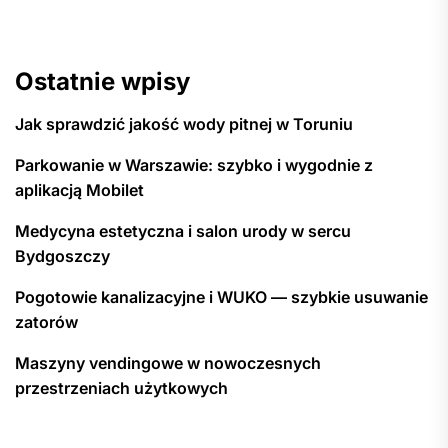
poziomie emocjonalnym jest kluczowe dla
skutecznych spotów reklamowych.
Ostatnie wpisy
Podsumowując, czytelnik jest zachęcany do
przeczytania całego artykułu, aby zgłębić
Jak sprawdzić jakość wody pitnej w Toruniu
wskazane techniki i elementy, które są
kluczowe przy tworzeniu skutecznych reklam.
Parkowanie w Warszawie: szybko i wygodnie z
aplikacją Mobilet
Medycyna estetyczna i salon urody w sercu
Bydgoszczy
Pogotowie kanalizacyjne i WUKO — szybkie usuwanie
zatorów
Maszyny vendingowe w nowoczesnych
przestrzeniach użytkowych