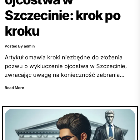
Szczecinie: krok po
kroku
Posted By admin
Artykuł omawia kroki niezbędne do złożenia
pozwu o wykluczenie ojcostwa w Szczecinie,
zwracając uwagę na konieczność zebrania
dokumentów oraz złożenie wniosku do sądu
Read More
rodzinnego. Podkreśla również ważność
przygotowania się do udziału w rozprawie i
aktywnego uczestnictwa w postępowaniu, a
także konieczność otrzymania decyzji sądu.
Artykuł zachęca do zgłębienia tematu i udziela
wskazówek, aby czytelnik mógł lepiej zrozumieć