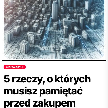
organizacji otrzymywanej korespondencji. Ma to
istotne znaczenie zarówno dla przedsiębiorstw,
jak i osób prywatnych, dlatego warto zastanowić
się nad skorzystaniem z tego rozwiązania.
Artykuł szczegółowo opisuje zalety i możliwości
wykorzystania adresu korespondencyjnego,
zachęcając do dalszego zgłębienia tematu i
rozważenia skorzystania z tej usługi.
CIEKAWOSTKI
5 rzeczy, o których
musisz pamiętać
przed zakupem