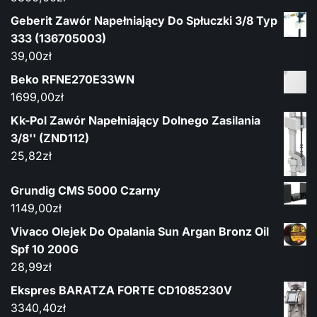
Geberit Zawór Napełniający Do Spłuczki 3/8 Typ
333 (136705003)
39,00
zł
Beko RFNE270E33WN
1699,00
zł
Kk-Pol Zawór Napełniający Dolnego Zasilania
3/8'' (ZND112)
25,82
zł
Grundig CMS 5000 Czarny
1149,00
zł
Vivaco Olejek Do Opalania Sun Argan Bronz Oil
Spf 10 200G
28,99
zł
Ekspres BARATZA FORTE CD1085230V
3340,40
zł