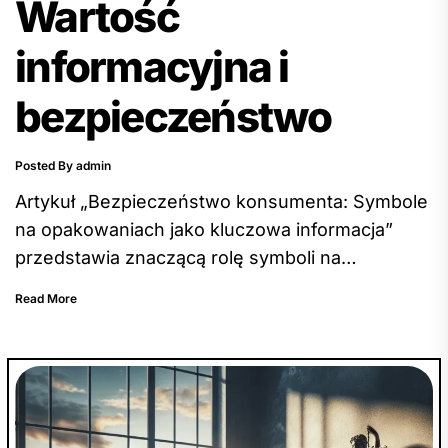
Wartość
informacyjna i
bezpieczeństwo
Posted By admin
Artykuł „Bezpieczeństwo konsumenta: Symbole
na opakowaniach jako kluczowa informacja”
przedstawia znaczącą rolę symboli na
opakowaniach produktów w informowaniu oraz
Read More
wpływie na bezpieczeństwo konsumentów.
Zawiera kluczowe informacje dotyczące
interpretacji symboli na opakowaniach, ich
wartości informacyjnej i wpływu na decyzje
zakupowe. Artykuł podkreśla, że symbole mają