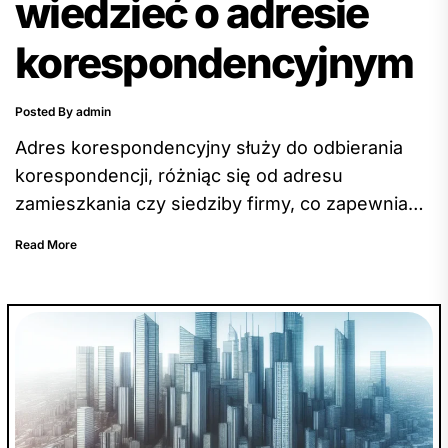
wiedzieć o adresie
korespondencyjnym
Posted By admin
Adres korespondencyjny służy do odbierania
korespondencji, różniąc się od adresu
zamieszkania czy siedziby firmy, co zapewnia
zachowanie prywatności danych kontaktowych.
Read More
Jest szczególnie przydatny dla osób
prowadzących działalność gospodarczą,
podróżujących lub zmieniających miejsce
zamieszkania. Korzystanie z adresu
korespondencyjnego oferuje wiele korzyści,
takich jak zachowanie prywatności, zyskanie
profesjonalnego wizerunku oraz ułatwienie