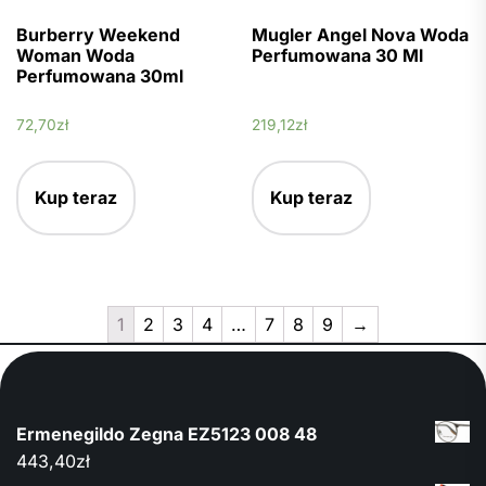
Burberry Weekend
Mugler Angel Nova Woda
Woman Woda
Perfumowana 30 Ml
Perfumowana 30ml
72,70
zł
219,12
zł
Kup teraz
Kup teraz
1
2
3
4
…
7
8
9
→
Ermenegildo Zegna EZ5123 008 48
443,40
zł