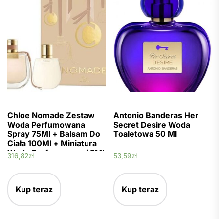
Chloe Nomade Zestaw
Antonio Banderas Her
Woda Perfumowana
Secret Desire Woda
Spray 75Ml + Balsam Do
Toaletowa 50 Ml
Ciała 100Ml + Miniatura
Wody Perfumowanej 5Ml
316,82
zł
53,59
zł
Kup teraz
Kup teraz