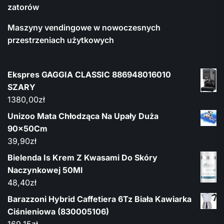
zatorów
Maszyny vendingowe w nowoczesnych
przestrzeniach użytkowych
Ekspres GAGGIA CLASSIC 886948016010
SZARY
1380,00
zł
Unizoo Mata Chłodząca Na Upały Duża
90x50Cm
39,90
zł
Bielenda Is Krem Z Kwasami Do Skóry
Naczynkowej 50Ml
48,40
zł
Barazzoni Hybrid Caffetiera 6Tz Biała Kawiarka
Ciśnieniowa (830005106)
169,15
zł