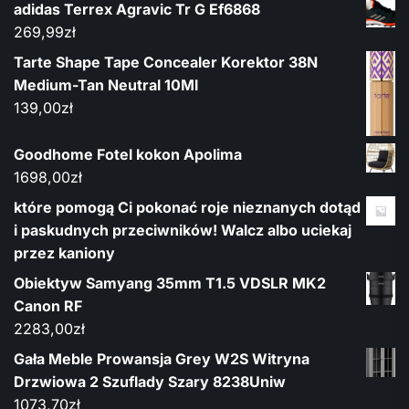
adidas Terrex Agravic Tr G Ef6868
269,99
zł
Tarte Shape Tape Concealer Korektor 38N
Medium-Tan Neutral 10Ml
139,00
zł
Goodhome Fotel kokon Apolima
1698,00
zł
które pomogą Ci pokonać roje nieznanych dotąd
i paskudnych przeciwników! Walcz albo uciekaj
przez kaniony
Obiektyw Samyang 35mm T1.5 VDSLR MK2
Canon RF
2283,00
zł
Gała Meble Prowansja Grey W2S Witryna
Drzwiowa 2 Szuflady Szary 8238Uniw
1073,70
zł