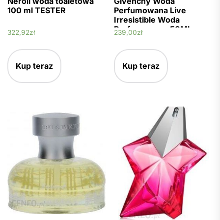
Neroli woda toaletowa
Givenchy Woda
100 ml TESTER
Perfumowana Live
Irresistible Woda
Perfumowana 50Ml
322,92
zł
239,00
zł
Kup teraz
Kup teraz