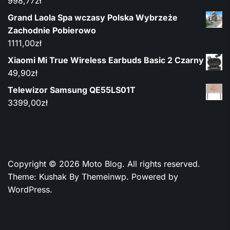
998,77
zł
Grand Laola Spa wczasy Polska Wybrzeże
Zachodnie Pobierowo
1111,00
zł
Xiaomi Mi True Wireless Earbuds Basic 2 Czarny
49,90
zł
Telewizor Samsung QE55LS01T
3399,00
zł
Copyright © 2026
Moto Blog.
All rights reserved.
Theme: Kushak By
Themeinwp.
Powered by
WordPress.