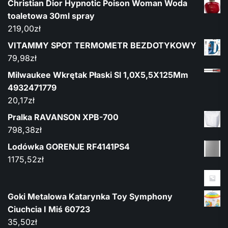
Christian Dior Hypnotic Poison Woman Woda
toaletowa 30ml spray
219,00
zł
VITAMMY SPOT TERMOMETR BEZDOTYKOWY
79,98
zł
Milwaukee Wkrętak Płaski Sl 1,0X5,5X125Mm
4932471779
20,17
zł
Pralka RAVANSON XPB-700
798,38
zł
Lodówka GORENJE RF4141PS4
1175,52
zł
Goki Metalowa Katarynka Toy Symphony
Ciuchcia I Miś 60723
35,50
zł