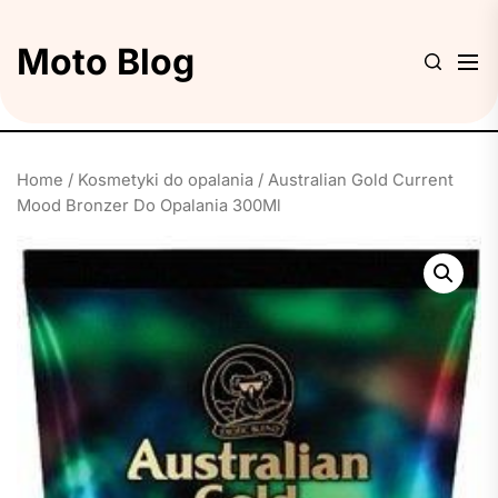
Skip
to
Moto Blog
the
content
Home
/
Kosmetyki do opalania
/ Australian Gold Current
Mood Bronzer Do Opalania 300Ml