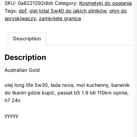
SKU:
0a8221292dbb
Category:
Kosmetyki do opalania
Tags:
dpf
,
olej total 5w40 do jakich silników
,
płyn do
spryskiwaczy
,
zamkniete granice
Description
Description
Australian Gold
olej long life 5w30, łada nova, mol kuchenny, barwnik
do tkanin gdzie kupić, passat b5 1.9 tdi 110km opinie,
h7 24v
yyyyy