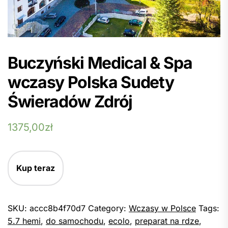
Buczyński Medical & Spa
wczasy Polska Sudety
Świeradów Zdrój
1375,00
zł
Kup teraz
SKU:
accc8b4f70d7
Category:
Wczasy w Polsce
Tags:
5.7 hemi
,
do samochodu
,
ecolo
,
preparat na rdze
,