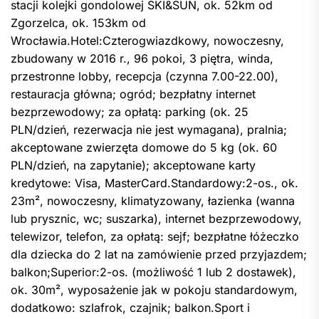
stacji kolejki gondolowej SKI&SUN, ok. 52km od
Zgorzelca, ok. 153km od
Wrocławia.Hotel:Czterogwiazdkowy, nowoczesny,
zbudowany w 2016 r., 96 pokoi, 3 piętra, winda,
przestronne lobby, recepcja (czynna 7.00-22.00),
restauracja główna; ogród; bezpłatny internet
bezprzewodowy; za opłatą: parking (ok. 25
PLN/dzień, rezerwacja nie jest wymagana), pralnia;
akceptowane zwierzęta domowe do 5 kg (ok. 60
PLN/dzień, na zapytanie); akceptowane karty
kredytowe: Visa, MasterCard.Standardowy:2-os., ok.
23m², nowoczesny, klimatyzowany, łazienka (wanna
lub prysznic, wc; suszarka), internet bezprzewodowy,
telewizor, telefon, za opłatą: sejf; bezpłatne łóżeczko
dla dziecka do 2 lat na zamówienie przed przyjazdem;
balkon;Superior:2-os. (możliwość 1 lub 2 dostawek),
ok. 30m², wyposażenie jak w pokoju standardowym,
dodatkowo: szlafrok, czajnik; balkon.Sport i