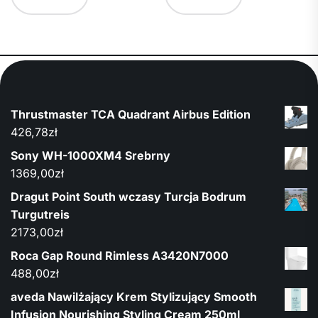
Thrustmaster TCA Quadrant Airbus Edition
426,78
zł
Sony WH-1000XM4 Srebrny
1369,00
zł
Dragut Point South wczasy Turcja Bodrum
Turgutreis
2173,00
zł
Roca Gap Round Rimless A3420N7000
488,00
zł
aveda Nawilżający Krem Stylizujący Smooth
Infusion Nourishing Styling Cream 250ml