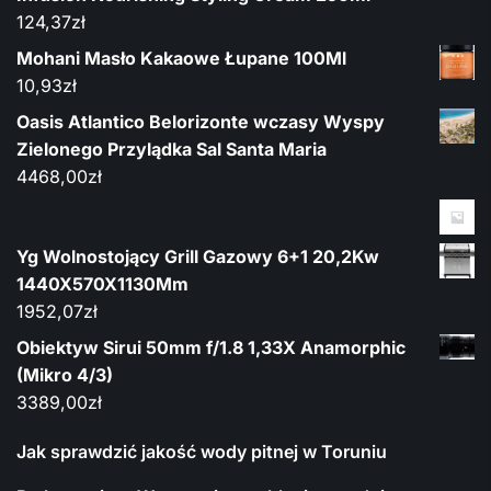
124,37
zł
Mohani Masło Kakaowe Łupane 100Ml
10,93
zł
Oasis Atlantico Belorizonte wczasy Wyspy
Zielonego Przylądka Sal Santa Maria
4468,00
zł
Yg Wolnostojący Grill Gazowy 6+1 20,2Kw
1440X570X1130Mm
1952,07
zł
Obiektyw Sirui 50mm f/1.8 1,33X Anamorphic
(Mikro 4/3)
3389,00
zł
Jak sprawdzić jakość wody pitnej w Toruniu