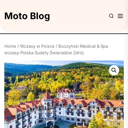
Skip
to
Moto Blog
the
content
Home
/
Wczasy w Polsce
/ Buczyński Medical & Spa
wczasy Polska Sudety Świeradów Zdrój