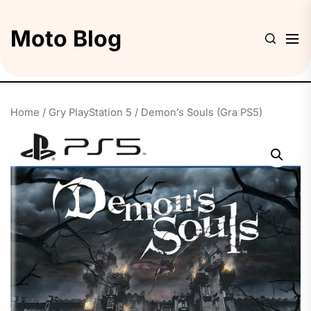
Skip
to
Moto Blog
the
content
Home
/
Gry PlayStation 5
/ Demon’s Souls (Gra PS5)