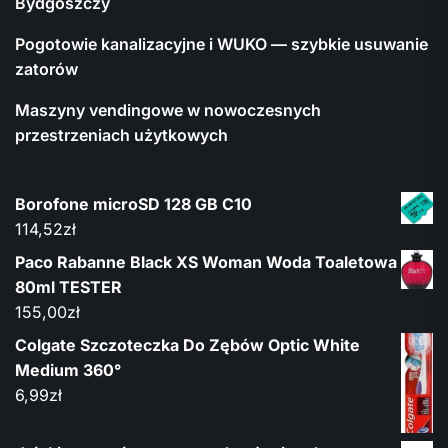
Bydgoszczy
Pogotowie kanalizacyjne i WUKO — szybkie usuwanie
zatorów
Maszyny vendingowe w nowoczesnych
przestrzeniach użytkowych
Borofone microSD 128 GB C10
114,52
zł
Paco Rabanne Black XS Woman Woda Toaletowa
80ml TESTER
155,00
zł
Colgate Szczoteczka Do Zębów Optic White
Medium 360°
6,99
zł