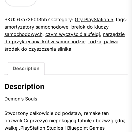
SKU:
67a7260f3bb7
Category:
Gry PlayStation 5
Tags:
amortyzatory samochodowe
,
brelok do kluczy
samochodowych
,
czym wyczyścić alufelgi
,
narzędzie
do przykręcania kół w samochodzie
,
rodzaj paliwa
,
środek do czyszczenia silnika
Description
Description
Demon’s Souls
Stworzony całkowicie od podstaw, remake ten
pozwoli Ci przeżyć niepokojącą fabułę i bezwzględną
walkę .PlayStation Studios i Bluepoint Games