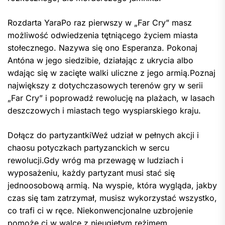
Rozdarta YaraPo raz pierwszy w „Far Cry” masz
możliwość odwiedzenia tętniącego życiem miasta
stołecznego. Nazywa się ono Esperanza. Pokonaj
Antóna w jego siedzibie, działając z ukrycia albo
wdając się w zacięte walki uliczne z jego armią.Poznaj
największy z dotychczasowych terenów gry w serii
„Far Cry” i poprowadź rewolucję na plażach, w lasach
deszczowych i miastach tego wyspiarskiego kraju.
Dołącz do partyzantkiWeź udział w pełnych akcji i
chaosu potyczkach partyzanckich w sercu
rewolucji.Gdy wróg ma przewagę w ludziach i
wyposażeniu, każdy partyzant musi stać się
jednoosobową armią. Na wyspie, która wygląda, jakby
czas się tam zatrzymał, musisz wykorzystać wszystko,
co trafi ci w ręce. Niekonwencjonalne uzbrojenie
pomoże ci w walce z nieugiętym reżimem