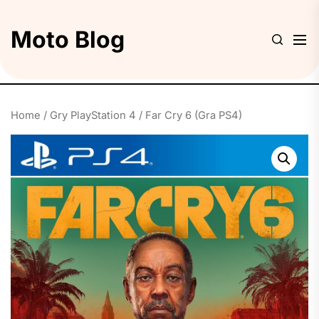
Skip
to
Moto Blog
the
content
Home
/
Gry PlayStation 4
/ Far Cry 6 (Gra PS4)