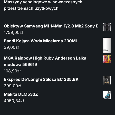
Maszyny vendingowe w nowoczesnych
przestrzeniach użytkowych
Obiektyw Samyang Mf 14Mm F/2.8 Mk2 Sony E
1759,00
zł
Bandi Kojąca Woda Micelarna 230Ml
39,00
zł
MGA Rainbow High Ruby Anderson Lalka
modowa 569619
108,99
zł
Ekspres De'Longhi Stilosa EC 235.BK
399,00
zł
Makita DLM533Z
4050,34
zł