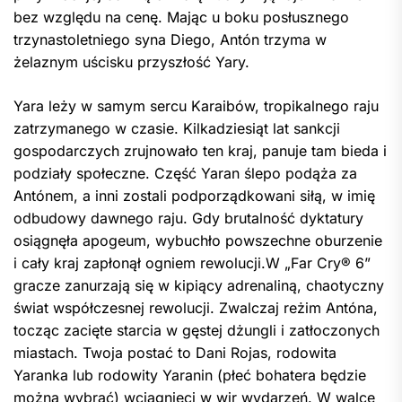
bez względu na cenę. Mając u boku posłusznego
trzynastoletniego syna Diego, Antón trzyma w
żelaznym uścisku przyszłość Yary.
Yara leży w samym sercu Karaibów, tropikalnego raju
zatrzymanego w czasie. Kilkadziesiąt lat sankcji
gospodarczych zrujnowało ten kraj, panuje tam bieda i
podziały społeczne. Część Yaran ślepo podąża za
Antónem, a inni zostali podporządkowani siłą, w imię
odbudowy dawnego raju. Gdy brutalność dyktatury
osiągnęła apogeum, wybuchło powszechne oburzenie
i cały kraj zapłonął ogniem rewolucji.W „Far Cry® 6”
gracze zanurzają się w kipiący adrenaliną, chaotyczny
świat współczesnej rewolucji. Zwalczaj reżim Antóna,
tocząc zacięte starcia w gęstej dżungli i zatłoczonych
miastach. Twoja postać to Dani Rojas, rodowita
Yaranka lub rodowity Yaranin (płeć bohatera będzie
można wybrać) wciągnięci w wir wydarzeń. W walce