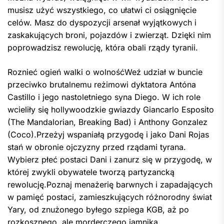
musisz użyć wszystkiego, co ułatwi ci osiągnięcie
celów. Masz do dyspozycji arsenał wyjątkowych i
zaskakujących broni, pojazdów i zwierząt. Dzięki nim
poprowadzisz rewolucję, która obali rządy tyranii.
Roznieć ogień walki o wolnośćWeź udział w buncie
przeciwko brutalnemu reżimowi dyktatora Antóna
Castillo i jego nastoletniego syna Diego. W ich role
wcieliły się hollywoodzkie gwiazdy Giancarlo Esposito
(The Mandalorian, Breaking Bad) i Anthony Gonzalez
(Coco).Przeżyj wspaniałą przygodę i jako Dani Rojas
stań w obronie ojczyzny przed rządami tyrana.
Wybierz płeć postaci Dani i zanurz się w przygodę, w
której zwykli obywatele tworzą partyzancką
rewolucję.Poznaj menażerię barwnych i zapadających
w pamięć postaci, zamieszkujących różnorodny świat
Yary, od znużonego byłego szpiega KGB, aż po
rozkosznego, ale morderczego jamnika.