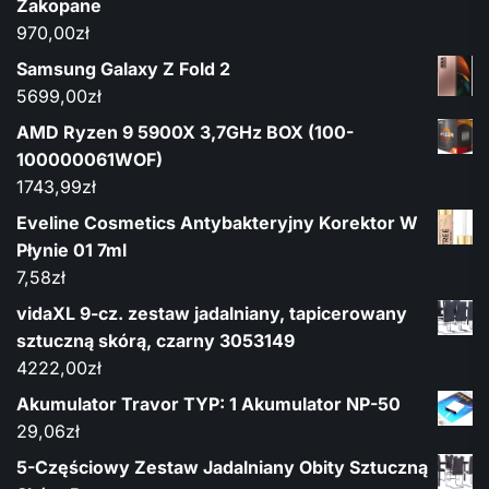
Zakopane
970,00
zł
Samsung Galaxy Z Fold 2
5699,00
zł
AMD Ryzen 9 5900X 3,7GHz BOX (100-
100000061WOF)
1743,99
zł
Eveline Cosmetics Antybakteryjny Korektor W
Płynie 01 7ml
7,58
zł
vidaXL 9-cz. zestaw jadalniany, tapicerowany
sztuczną skórą, czarny 3053149
4222,00
zł
Akumulator Travor TYP: 1 Akumulator NP-50
29,06
zł
5-Częściowy Zestaw Jadalniany Obity Sztuczną