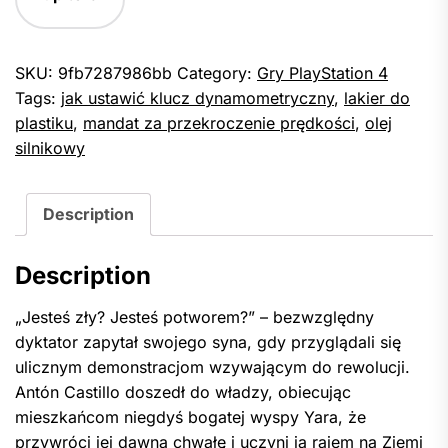
SKU:
9fb7287986bb
Category:
Gry PlayStation 4
Tags:
jak ustawić klucz dynamometryczny
,
lakier do
plastiku
,
mandat za przekroczenie prędkości
,
olej
silnikowy
Description
Description
„Jesteś zły? Jesteś potworem?” – bezwzględny
dyktator zapytał swojego syna, gdy przyglądali się
ulicznym demonstracjom wzywającym do rewolucji.
Antón Castillo doszedł do władzy, obiecując
mieszkańcom niegdyś bogatej wyspy Yara, że
przywróci jej dawną chwałę i uczyni ją rajem na Ziemi