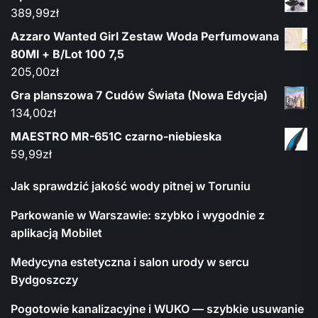
389,99
zł
Azzaro Wanted Girl Zestaw Woda Perfumowana
80Ml + B/Lot 100 7,5
205,00
zł
Gra planszowa 7 Cudów Świata (Nowa Edycja)
134,00
zł
MAESTRO MR-651C czarno-niebieska
59,99
zł
Jak sprawdzić jakość wody pitnej w Toruniu
Parkowanie w Warszawie: szybko i wygodnie z
aplikacją Mobilet
Medycyna estetyczna i salon urody w sercu
Bydgoszczy
Pogotowie kanalizacyjne i WUKO — szybkie usuwanie