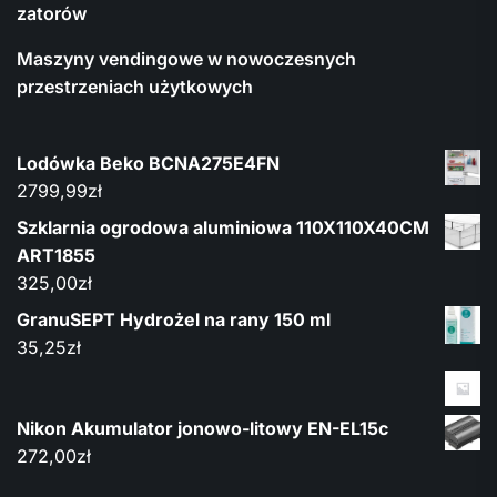
zatorów
Maszyny vendingowe w nowoczesnych
przestrzeniach użytkowych
Lodówka Beko BCNA275E4FN
2799,99
zł
Szklarnia ogrodowa aluminiowa 110X110X40CM
ART1855
325,00
zł
GranuSEPT Hydrożel na rany 150 ml
35,25
zł
Nikon Akumulator jonowo-litowy EN-EL15c
272,00
zł