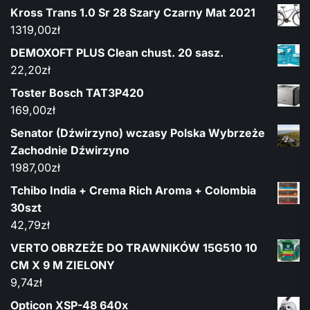
Kross Trans 1.0 Sr 28 Szary Czarny Mat 2021
1319,00
zł
DEMOXOFT PLUS Clean chust. 20 sasz.
22,20
zł
Toster Bosch TAT3P420
169,00
zł
Senator (Dźwirzyno) wczasy Polska Wybrzeże
Zachodnie Dźwirzyno
1987,00
zł
Tchibo India + Crema Rich Aroma + Colombia
30szt
42,79
zł
VERTO OBRZEŻE DO TRAWNIKÓW 15G510 10
CM X 9 M ZIELONY
9,74
zł
Opticon XSP-48 640x