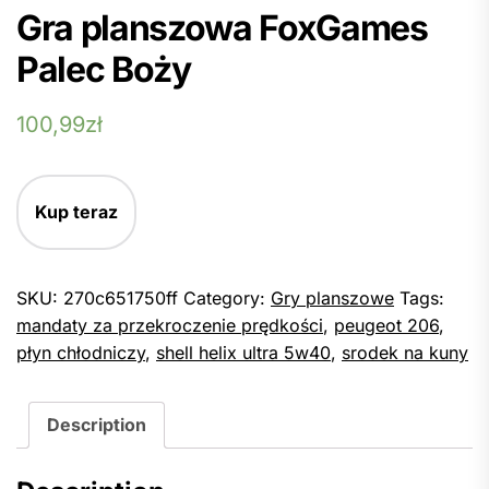
Gra planszowa FoxGames
Palec Boży
100,99
zł
Kup teraz
SKU:
270c651750ff
Category:
Gry planszowe
Tags:
mandaty za przekroczenie prędkości
,
peugeot 206
,
płyn chłodniczy
,
shell helix ultra 5w40
,
srodek na kuny
Description