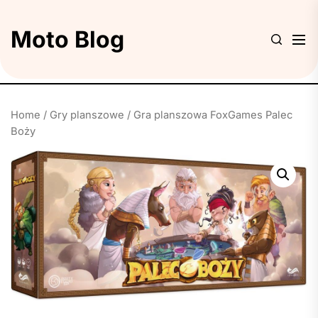
Skip
to
Moto Blog
the
content
Home
/
Gry planszowe
/ Gra planszowa FoxGames Palec
Boży