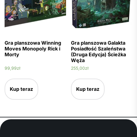
Gra planszowa Winning
Gra planszowa Galakta
Moves Monopoly Rick i
Posiadłość Szaleństwa
Morty
(Druga Edycja) Ścieżka
Węża
99,99
zł
255,00
zł
Kup teraz
Kup teraz