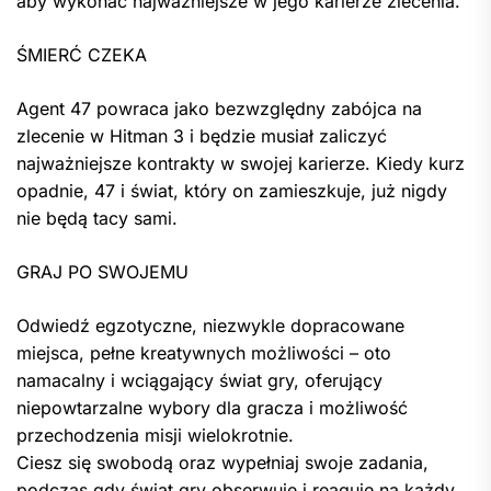
aby wykonać najważniejsze w jego karierze zlecenia.
ŚMIERĆ CZEKA
Agent 47 powraca jako bezwzględny zabójca na
zlecenie w Hitman 3 i będzie musiał zaliczyć
najważniejsze kontrakty w swojej karierze. Kiedy kurz
opadnie, 47 i świat, który on zamieszkuje, już nigdy
nie będą tacy sami.
GRAJ PO SWOJEMU
Odwiedź egzotyczne, niezwykle dopracowane
miejsca, pełne kreatywnych możliwości – oto
namacalny i wciągający świat gry, oferujący
niepowtarzalne wybory dla gracza i możliwość
przechodzenia misji wielokrotnie.
Ciesz się swobodą oraz wypełniaj swoje zadania,
podczas gdy świat gry obserwuje i reaguje na każdy