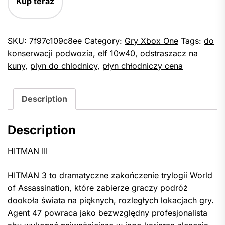
Kup teraz
SKU:
7f97c109c8ee
Category:
Gry Xbox One
Tags:
do
konserwacji podwozia
,
elf 10w40
,
odstraszacz na
kuny
,
plyn do chlodnicy
,
płyn chłodniczy cena
Description
Description
HITMAN III
HITMAN 3 to dramatyczne zakończenie trylogii World
of Assassination, które zabierze graczy podróż
dookoła świata na pięknych, rozległych lokacjach gry.
Agent 47 powraca jako bezwzględny profesjonalista