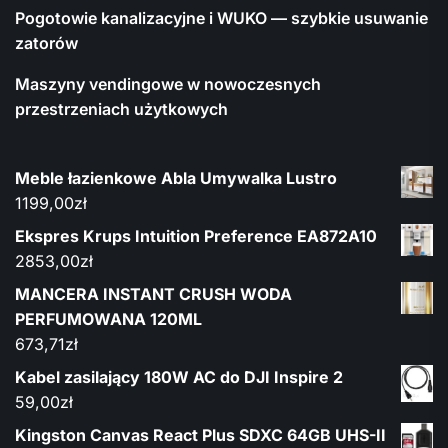
Pogotowie kanalizacyjne i WUKO — szybkie usuwanie
zatorów
Maszyny vendingowe w nowoczesnych
przestrzeniach użytkowych
Meble łazienkowe Abla Umywalka Lustro
1199,00
zł
Ekspres Krups Intuition Preference EA872A10
2853,00
zł
MANCERA INSTANT CRUSH WODA
PERFUMOWANA 120ML
673,71
zł
Kabel zasilający 180W AC do DJI Inspire 2
59,00
zł
Kingston Canvas React Plus SDXC 64GB UHS-II