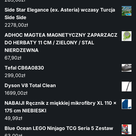
Side Star Elegance (ex. Asteria) wczasy Turcja
Side Side
2278,00
zł
ADHOC MAGTEA MAGNETYCZNY ZAPARZACZ
DO HERBATY 11 CM / ZIELONY / STAL
NIERDZEWNA
67,90
zł
Tefal CB6A0830
299,00
zł
Dyson V8 Total Clean
1699,00
zł
NABAIJI Ręcznik z miękkiej mikrofibry XL 110 x
175 cm NIEBIESKI
49,99
zł
Blue Ocean LEGO Ninjago TCG Seria 5 Zestaw
63,00
zł