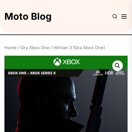
Skip
to
Moto Blog
the
content
Home
/
Gry Xbox One
/ Hitman 3 (Gra Xbox One)