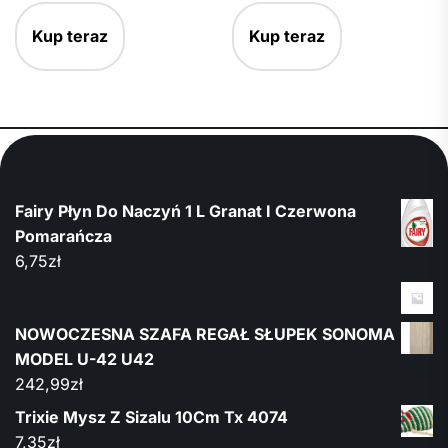
Kup teraz
Kup teraz
Fairy Płyn Do Naczyń 1 L Granat I Czerwona
Pomarańcza
6,75
zł
NOWOCZESNA SZAFA REGAŁ SŁUPEK SONOMA
MODEL U-42 U42
242,99
zł
Trixie Mysz Z Sizalu 10Cm Tx 4074
7,35
zł