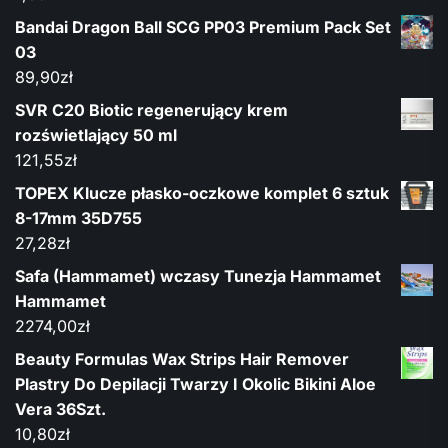
Bandai Dragon Ball SCG PP03 Premium Pack Set
03
89,90
zł
SVR C20 Biotic regenerujący krem
rozświetlający 50 ml
121,55
zł
TOPEX Klucze płasko-oczkowe komplet 6 sztuk
8-17mm 35D755
27,28
zł
Safa (Hammamet) wczasy Tunezja Hammamet
Hammamet
2274,00
zł
Beauty Formulas Wax Strips Hair Remover
Plastry Do Depilacji Twarzy I Okolic Bikini Aloe
Vera 36Szt.
10,80
zł