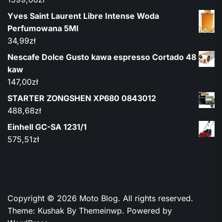
Yves Saint Laurent Libre Intense Woda
Perfumowana 5Ml
34,99
zł
Nescafe Dolce Gusto kawa espresso Cortado 48
kaw
147,00
zł
STARTER ZONGSHEN XP680 0843012
488,68
zł
Einhell GC-SA 1231/1
575,51
zł
Copyright © 2026
Moto Blog.
All rights reserved.
Theme: Kushak By
Themeinwp.
Powered by