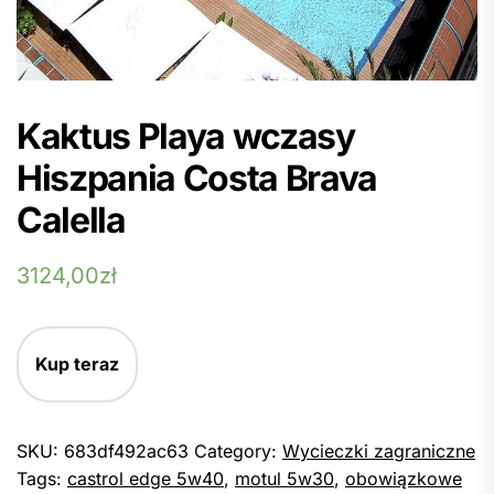
Kaktus Playa wczasy
Hiszpania Costa Brava
Calella
3124,00
zł
Kup teraz
SKU:
683df492ac63
Category:
Wycieczki zagraniczne
Tags:
castrol edge 5w40
,
motul 5w30
,
obowiązkowe