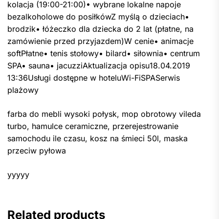
kolacja (19:00-21:00)• wybrane lokalne napoje
bezalkoholowe do posiłkówZ myślą o dzieciach•
brodzik• łóżeczko dla dziecka do 2 lat (płatne, na
zamówienie przed przyjazdem)W cenie• animacje
softPłatne• tenis stołowy• bilard• siłownia• centrum
SPA• sauna• jacuzziAktualizacja opisu18.04.2019
13:36Usługi dostępne w hoteluWi-FiSPASerwis
plażowy
farba do mebli wysoki połysk, mop obrotowy vileda
turbo, hamulce ceramiczne, przerejestrowanie
samochodu ile czasu, kosz na śmieci 50l, maska
przeciw pyłowa
yyyyy
Related products