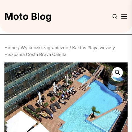
Skip
to
Moto Blog
the
content
Home
/
Wycieczki zagraniczne
/ Kaktus Playa wczasy
Hiszpania Costa Brava Calella