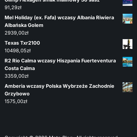
91,29
zł
Mel Holiday (ex. Fafa) wczasy Albania Riwiera
Albańska Golem
2939,00
zł
Texas Txr2100
10498,05
zł
R2 Rio Calma wczasy Hiszpania Fuerteventura
Costa Calma
3359,00
zł
Amberia wczasy Polska Wybrzeże Zachodnie
Grzybowo
1575,00
zł