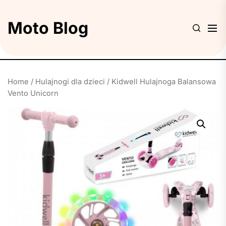
Skip
to
Moto Blog
the
content
Home
/
Hulajnogi dla dzieci
/ Kidwell Hulajnoga Balansowa
Vento Unicorn