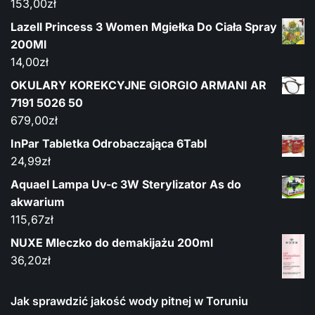
153,00
zł
Lazell Princess 3 Women Mgiełka Do Ciała Spray
200Ml
14,00
zł
OKULARY KOREKCYJNE GIORGIO ARMANI AR
7191 5026 50
679,00
zł
InPar Tabletka Odrobaczająca 6Tabl
24,99
zł
Aquael Lampa Uv-c 3W Sterylizator As do
akwarium
115,67
zł
NUXE Mleczko do demakijażu 200ml
36,20
zł
Jak sprawdzić jakość wody pitnej w Toruniu