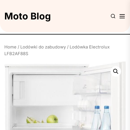
Skip
to
Moto Blog
the
content
Home
/
Lodówki do zabudowy
/ Lodówka Electrolux
LFB2AF88S