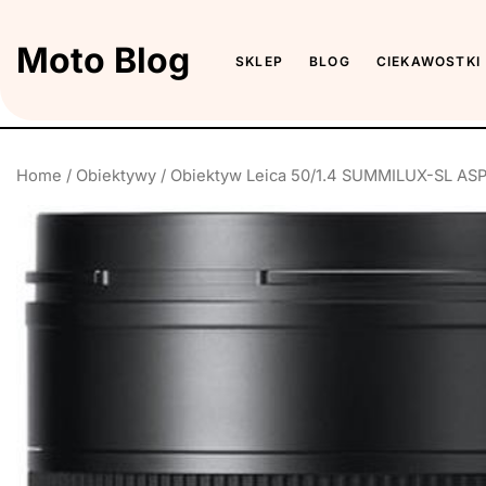
Skip
to
Moto Blog
SKLEP
BLOG
CIEKAWOSTKI
the
content
Home
/
Obiektywy
/ Obiektyw Leica 50/1.4 SUMMILUX-SL AS