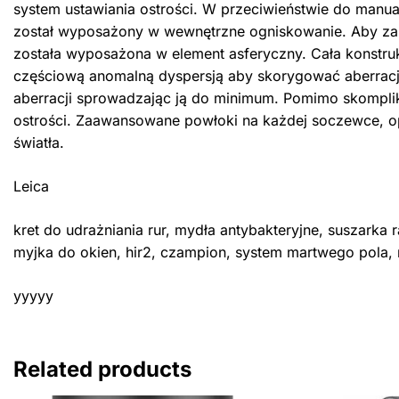
system ustawiania ostrości. W przeciwieństwie do manu
został wyposażony w wewnętrzne ogniskowanie. Aby zap
została wyposażona w element asferyczny. Cała konstruk
częściową anomalną dyspersją aby skorygować aberracj
aberracji sprowadzając ją do minimum. Pomimo skompliko
ostrości. Zaawansowane powłoki na każdej soczewce, op
światła.
Leica
kret do udrażniania rur, mydła antybakteryjne, suszarka r
myjka do okien, hir2, czampion, system martwego pola,
yyyyy
Related products