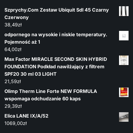
Szprychy.Com Zestaw Ubiquit Sdl 45 Czarny
Czerwony
38,49
zł
odpornego na wysokie i niskie temperatury.
Pojemność aż 1
64,00
zł
Max Factor MIRACLE SECOND SKIN HYBRID
FOUNDATION Podkład nawilżający z filtrem
SPF20 30 ml 03 LIGHT
21,59
zł
Olimp Therm Line Forte NEW FORMULA
wspomaga odchudzanie 60 kaps
29,39
zł
Elica LANE IX/A/52
1069,00
zł