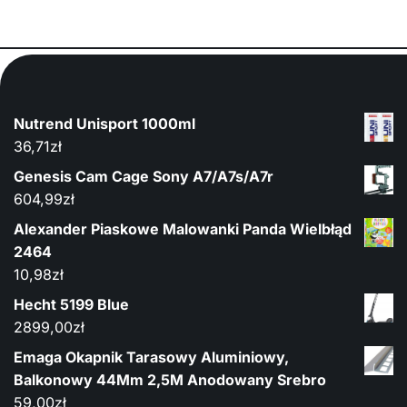
Nutrend Unisport 1000ml
36,71
zł
Genesis Cam Cage Sony A7/A7s/A7r
604,99
zł
Alexander Piaskowe Malowanki Panda Wielbłąd
2464
10,98
zł
Hecht 5199 Blue
2899,00
zł
Emaga Okapnik Tarasowy Aluminiowy,
Balkonowy 44Mm 2,5M Anodowany Srebro
59,00
zł