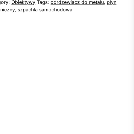
gory:
Obiektywy
Tags:
odrdzewiacz do metalu
,
plyn
hniczny
,
szpachla samochodowa