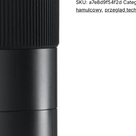
SKU:
a7e8d9f54f2d
Cate
hamulcowy
,
przegląd tec