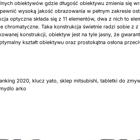
alnych obiektywów gdzie długość obiektywu zmienia się w
ewnić wysoką jakość obrazowania w pełnym zakresie ostr
cja optyczna składa się z 11 elementów, dwa z nich to ele
e chromatyczne. Taka konstrukcja świetnie radzi sobie z
wanej konstrukcji, obiektyw jest na tyle jasny, że gwaran
tymalny kształt obiektywu oraz prostokątna osłona prze
anking 2020, klucz yato, sklep mitsubishi, tabletki do zmywa
 mydlo arko