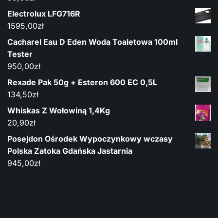
Electrolux LFG716R
1595,00
zł
Cacharel Eau D Eden Woda Toaletowa 100ml
Tester
950,00
zł
Rexade Pak 50g + Esteron 600 EC 0,5L
134,50
zł
Whiskas Z Wołowiną 1,4Kg
20,90
zł
Posejdon Ośrodek Wypoczynkowy wczasy
Polska Zatoka Gdańska Jastarnia
945,00
zł