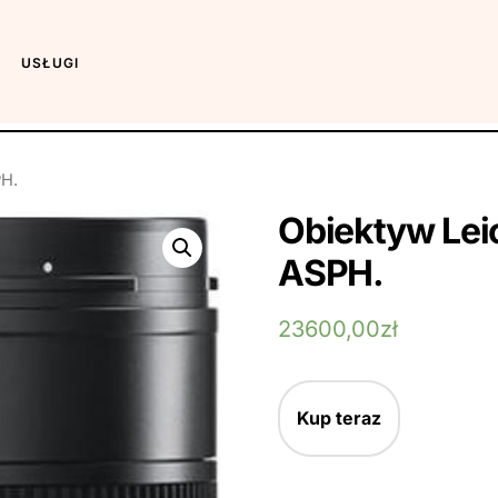
USŁUGI
PH.
Obiektyw Le
ASPH.
23600,00
zł
Kup teraz