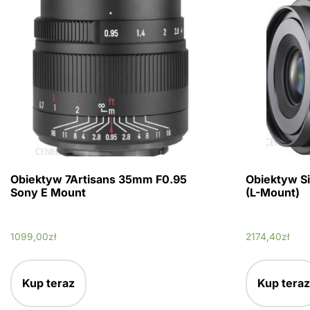
Obiektyw 7Artisans 35mm F0.95
Obiektyw S
Sony E Mount
(L-Mount)
1099,00
zł
2174,40
zł
Kup teraz
Kup teraz