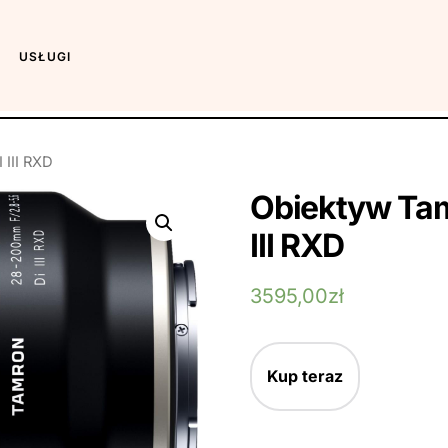
USŁUGI
III RXD
Obiektyw Tam
III RXD
3595,00
zł
Kup teraz