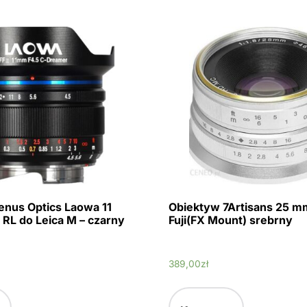
enus Optics Laowa 11
Obiektyw 7Artisans 25 m
 RL do Leica M – czarny
Fuji(FX Mount) srebrny
389,00
zł