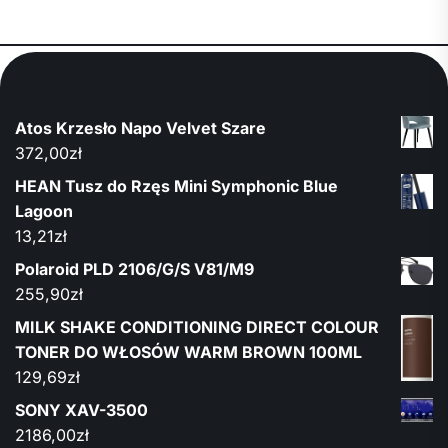
Atos Krzesło Napo Velvet Szare
372,00
zł
HEAN Tusz do Rzęs Mini Symphonic Blue
Lagoon
13,21
zł
Polaroid PLD 2106/G/S V81/M9
255,90
zł
MILK SHAKE CONDITIONING DIRECT COLOUR
TONER DO WŁOSÓW WARM BROWN 100ML
129,69
zł
SONY XAV-3500
2186,00
zł