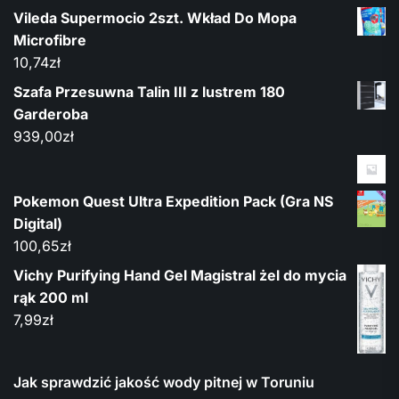
Vileda Supermocio 2szt. Wkład Do Mopa
Microfibre
10,74
zł
Szafa Przesuwna Talin III z lustrem 180
Garderoba
939,00
zł
Pokemon Quest Ultra Expedition Pack (Gra NS
Digital)
100,65
zł
Vichy Purifying Hand Gel Magistral żel do mycia
rąk 200 ml
7,99
zł
Jak sprawdzić jakość wody pitnej w Toruniu