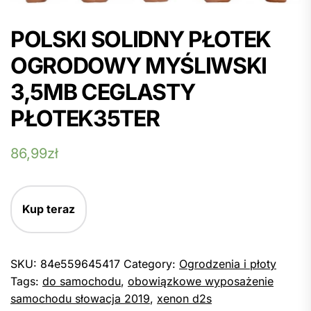
POLSKI SOLIDNY PŁOTEK
OGRODOWY MYŚLIWSKI
3,5MB CEGLASTY
PŁOTEK35TER
86,99
zł
Kup teraz
SKU:
84e559645417
Category:
Ogrodzenia i płoty
Tags:
do samochodu
,
obowiązkowe wyposażenie
samochodu słowacja 2019
,
xenon d2s