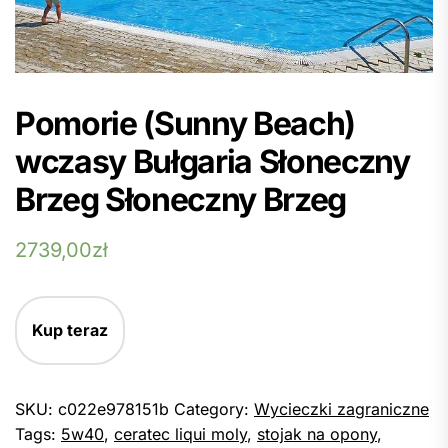
Pomorie (Sunny Beach)
wczasy Bułgaria Słoneczny
Brzeg Słoneczny Brzeg
2739,00
zł
Kup teraz
SKU:
c022e978151b
Category:
Wycieczki zagraniczne
Tags:
5w40
,
ceratec liqui moly
,
stojak na opony
,