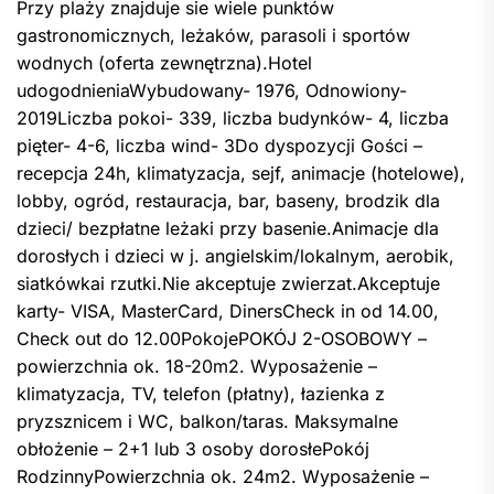
Przy plaży znajduje sie wiele punktów
gastronomicznych, leżaków, parasoli i sportów
wodnych (oferta zewnętrzna).Hotel
udogodnieniaWybudowany- 1976, Odnowiony-
2019Liczba pokoi- 339, liczba budynków- 4, liczba
pięter- 4-6, liczba wind- 3Do dyspozycji Gości –
recepcja 24h, klimatyzacja, sejf, animacje (hotelowe),
lobby, ogród, restauracja, bar, baseny, brodzik dla
dzieci/ bezpłatne leżaki przy basenie.Animacje dla
dorosłych i dzieci w j. angielskim/lokalnym, aerobik,
siatkówkai rzutki.Nie akceptuje zwierzat.Akceptuje
karty- VISA, MasterCard, DinersCheck in od 14.00,
Check out do 12.00PokojePOKÓJ 2-OSOBOWY –
powierzchnia ok. 18-20m2. Wyposażenie –
klimatyzacja, TV, telefon (płatny), łazienka z
pryzsznicem i WC, balkon/taras. Maksymalne
obłożenie – 2+1 lub 3 osoby dorosłePokój
RodzinnyPowierzchnia ok. 24m2. Wyposażenie –