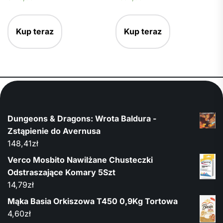
Kup teraz
Kup teraz
Dungeons & Dragons: Wrota Baldura -
Zstąpienie do Avernusa
148,41
zł
Verco Mosbito Nawilżane Chusteczki
Odstraszające Komary 5Szt
14,79
zł
Mąka Basia Orkiszowa T450 0,9Kg Tortowa
4,60
zł