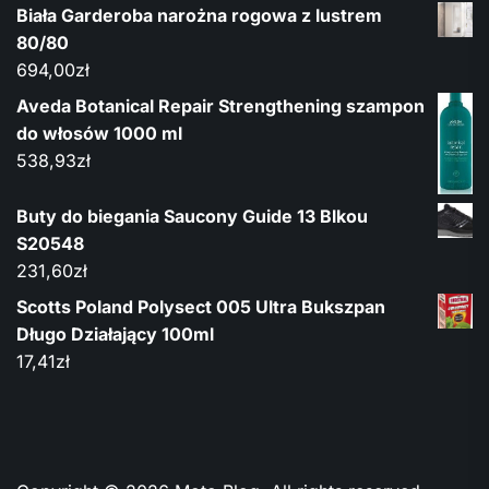
Biała Garderoba narożna rogowa z lustrem
80/80
694,00
zł
Aveda Botanical Repair Strengthening szampon
do włosów 1000 ml
538,93
zł
Buty do biegania Saucony Guide 13 Blkou
S20548
231,60
zł
Scotts Poland Polysect 005 Ultra Bukszpan
Długo Działający 100ml
17,41
zł