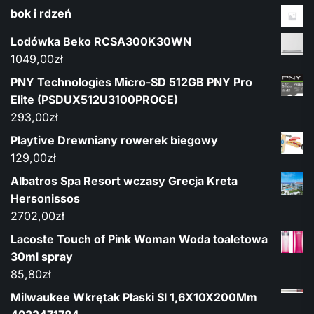
bok i rdzeń
Lodówka Beko RCSA300K30WN
1049,00
zł
PNY Technologies Micro-SD 512GB PNY Pro
Elite (PSDUX512U3100PROGE)
293,00
zł
Playtive Drewniany rowerek biegowy
129,00
zł
Albatros Spa Resort wczasy Grecja Kreta
Hersonissos
2702,00
zł
Lacoste Touch of Pink Woman Woda toaletowa
30ml spray
85,80
zł
Milwaukee Wkrętak Płaski Sl 1,6X10X200Mm