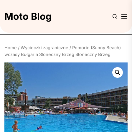
Skip
to
Moto Blog
the
content
Home
/
Wycieczki zagraniczne
/ Pomorie (Sunny Beach)
wczasy Bułgaria Słoneczny Brzeg Słoneczny Brzeg