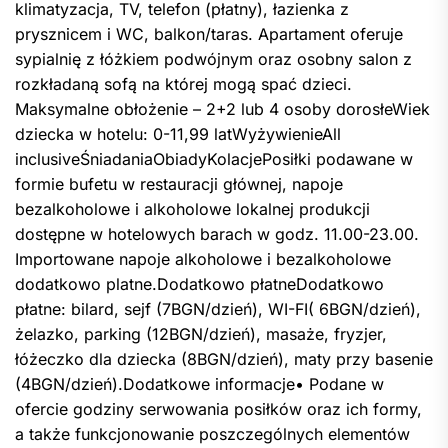
klimatyzacja, TV, telefon (płatny), łazienka z
prysznicem i WC, balkon/taras. Apartament oferuje
sypialnię z łóżkiem podwójnym oraz osobny salon z
rozkładaną sofą na której mogą spać dzieci.
Maksymalne obłożenie – 2+2 lub 4 osoby dorosłeWiek
dziecka w hotelu: 0-11,99 latWyżywienieAll
inclusiveŚniadaniaObiadyKolacjePosiłki podawane w
formie bufetu w restauracji głównej, napoje
bezalkoholowe i alkoholowe lokalnej produkcji
dostępne w hotelowych barach w godz. 11.00-23.00.
Importowane napoje alkoholowe i bezalkoholowe
dodatkowo platne.Dodatkowo płatneDodatkowo
płatne: bilard, sejf (7BGN/dzień), WI-FI( 6BGN/dzień),
żelazko, parking (12BGN/dzień), masaże, fryzjer,
łóżeczko dla dziecka (8BGN/dzień), maty przy basenie
(4BGN/dzień).Dodatkowe informacje• Podane w
ofercie godziny serwowania posiłków oraz ich formy,
a także funkcjonowanie poszczególnych elementów