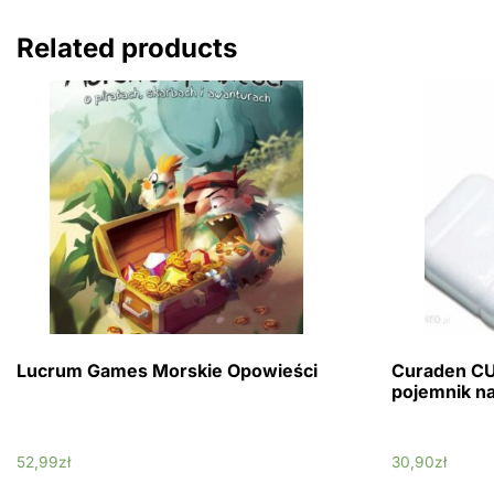
Related products
Lucrum Games Morskie Opowieści
Curaden C
pojemnik na
52,99
zł
30,90
zł