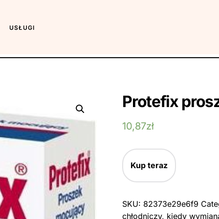
USŁUGI
Protefix pro
10,87
zł
Kup teraz
SKU:
82373e29e6f9
Cate
chłodniczy
,
kiedy wymian