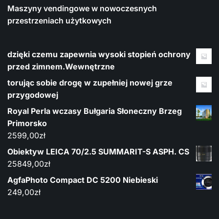
Maszyny vendingowe w nowoczesnych
przestrzeniach użytkowych
dzięki czemu zapewnia wysoki stopień ochrony
przed zimnem.Wewnętrzne
torując sobie drogę w zupełniej nowej grze
przygodowej
Royal Perla wczasy Bułgaria Słoneczny Brzeg
Primorsko
2599,00
zł
Obiektyw LEICA 70/2.5 SUMMARIT-S ASPH. CS
25849,00
zł
AgfaPhoto Compact DC 5200 Niebieski
249,00
zł