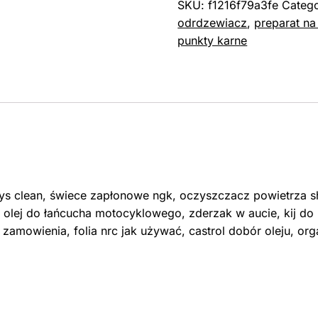
SKU:
f1216f79a3fe
Categ
odrdzewiacz
,
preparat na
punkty karne
ways clean, świece zapłonowe ngk, oczyszczacz powietrza s
, olej do łańcucha motocyklowego, zderzak w aucie, kij d
a zamowienia, folia nrc jak używać, castrol dobór oleju, o