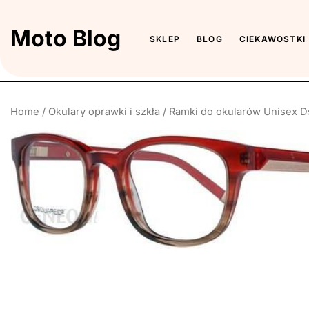
Skip
to
Moto Blog
SKLEP
BLOG
CIEKAWOSTKI
the
content
Home
/
Okulary oprawki i szkła
/ Ramki do okularów Unisex 