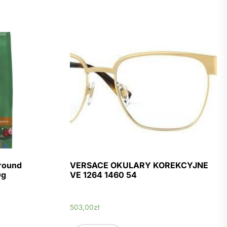
round
VERSACE OKULARY KOREKCYJNE
0g
VE 1264 1460 54
503,00
zł