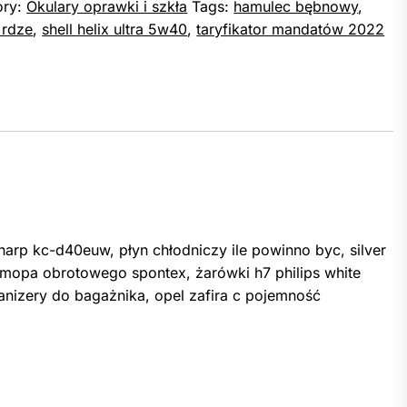
ory:
Okulary oprawki i szkła
Tags:
hamulec bębnowy
,
 rdze
,
shell helix ultra 5w40
,
taryfikator mandatów 2022
harp kc-d40euw, płyn chłodniczy ile powinno byc, silver
o mopa obrotowego spontex, żarówki h7 philips white
rganizery do bagażnika, opel zafira c pojemność