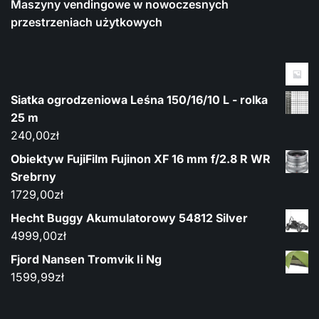
Maszyny vendingowe w nowoczesnych
przestrzeniach użytkowych
Siatka ogrodzeniowa Leśna 150/16/10 L - rolka
25 m
240,00
zł
Obiektyw FujiFilm Fujinon XF 16 mm f/2.8 R WR
Srebrny
1729,00
zł
Hecht Buggy Akumulatorowy 54812 Silver
4999,00
zł
Fjord Nansen Tromvik Ii Ng
1599,99
zł