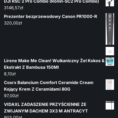
DJI RSC 2 Pro Combo (Ronin-SC2 Pro Combo)
3146,57
zł
Prezenter bezprzewodowy Canon PR1000-R
320,00
zł
Lirene Make Me Clean! Wulkaniczny Żel Kokos &
Ekstrakt Z Bambusa 150Ml
8,10
zł
Cosrx Balancium Comfort Ceramide Cream
Kojący Krem Z Ceramidami 80G
97,00
zł
VIDAXL ZADASZENIE PRZYŚCIENNE ZE
ZWIJANYM DACHEM 3X3 M ANTRACYT
903,00
zł