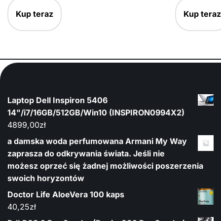
Kup teraz
Kup teraz
Laptop Dell Inspiron 5406
14"/i7/16GB/512GB/Win10 (INSPIRON0994X2)
4899,00
zł
a damska woda perfumowana Armani My Way
zaprasza do odkrywania świata. Jeśli nie
możesz oprzeć się żadnej możliwości poszerzenia
swoich horyzontów
Doctor Life AloeVera 100 kaps
40,25
zł