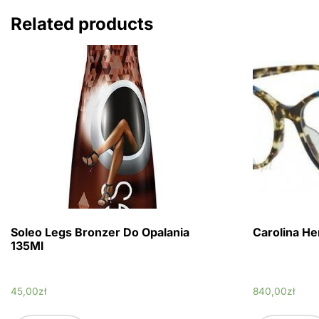
Related products
Soleo Legs Bronzer Do Opalania
Carolina H
135Ml
45,00
zł
840,00
zł