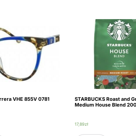
errera VHE 855V 0781
STARBUCKS Roast and G
Medium House Blend 20
17,89
zł