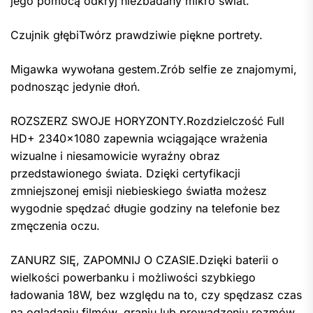
jego pomocą odkryj niezbadany mikro świat.
Czujnik głębiTwórz prawdziwie piękne portrety.
Migawka wywołana gestem.Zrób selfie ze znajomymi,
podnosząc jedynie dłoń.
ROZSZERZ SWOJE HORYZONTY.Rozdzielczość Full
HD+ 2340×1080 zapewnia wciągające wrażenia
wizualne i niesamowicie wyraźny obraz
przedstawionego świata. Dzięki certyfikacji
zmniejszonej emisji niebieskiego światła możesz
wygodnie spędzać długie godziny na telefonie bez
zmęczenia oczu.
ZANURZ SIĘ, ZAPOMNIJ O CZASIE.Dzięki baterii o
wielkości powerbanku i możliwości szybkiego
ładowania 18W, bez względu na to, czy spędzasz czas
na oglądaniu filmów, graniu lub prowadzeniu rozmów