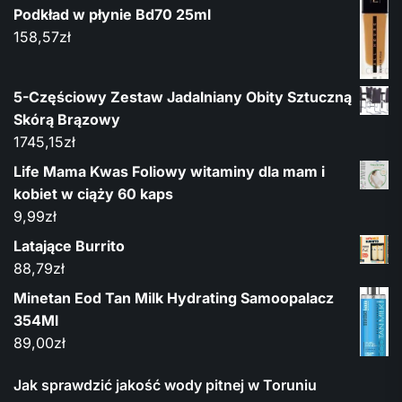
Podkład w płynie Bd70 25ml
158,57
zł
5-Częściowy Zestaw Jadalniany Obity Sztuczną
Skórą Brązowy
1745,15
zł
Life Mama Kwas Foliowy witaminy dla mam i
kobiet w ciąży 60 kaps
9,99
zł
Latające Burrito
88,79
zł
Minetan Eod Tan Milk Hydrating Samoopalacz
354Ml
89,00
zł
Jak sprawdzić jakość wody pitnej w Toruniu