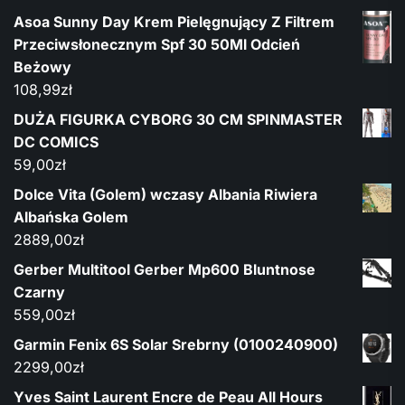
Asoa Sunny Day Krem Pielęgnujący Z Filtrem
Przeciwsłonecznym Spf 30 50Ml Odcień
Beżowy
108,99
zł
DUŻA FIGURKA CYBORG 30 CM SPINMASTER
DC COMICS
59,00
zł
Dolce Vita (Golem) wczasy Albania Riwiera
Albańska Golem
2889,00
zł
Gerber Multitool Gerber Mp600 Bluntnose
Czarny
559,00
zł
Garmin Fenix 6S Solar Srebrny (0100240900)
2299,00
zł
Yves Saint Laurent Encre de Peau All Hours