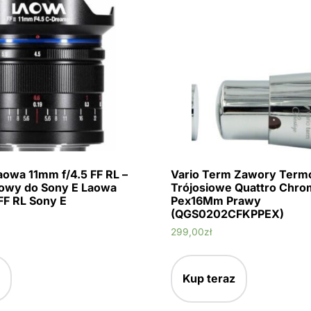
owa 11mm f/4.5 FF RL –
Vario Term Zawory Term
kowy do Sony E Laowa
Trójosiowe Quattro Chro
FF RL Sony E
Pex16Mm Prawy
(QGS0202CFKPPEX)
299,00
zł
Kup teraz