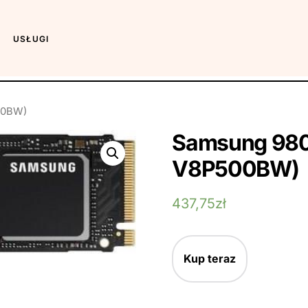
USŁUGI
00BW)
Samsung 980
V8P500BW)
437,75
zł
Kup teraz