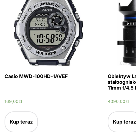
Casio MWD-100HD-1AVEF
Obiektyw La
stałoognis
11mm f/4.5 
169,00
zł
4090,00
zł
Kup teraz
Kup teraz