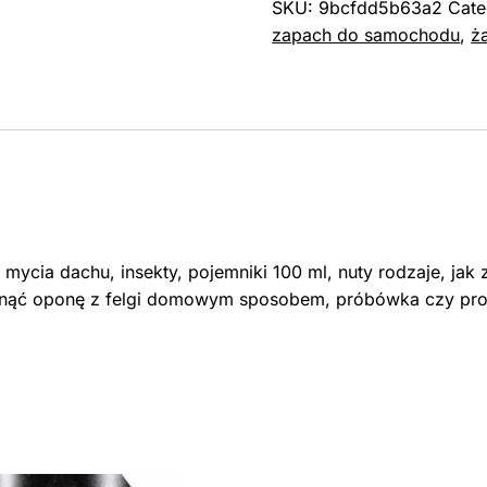
SKU:
9bcfdd5b63a2
Cate
zapach do samochodu
,
ż
 mycia dachu, insekty, pojemniki 100 ml, nuty rodzaje, jak 
ściągnąć oponę z felgi domowym sposobem, próbówka czy p