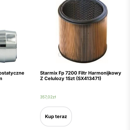
ostatyczne
Starmix Fp 7200 Filtr Harmonijkowy
m
Z Celulozy 1Szt (SX413471)
357,02
zł
Kup teraz