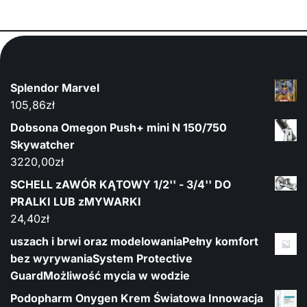
Splendor Marvel
105,86
zł
Dobsona Omegon Push+ mini N 150/750
Skywatcher
3220,00
zł
SCHELL zAWÓR KĄTOWY 1/2'' - 3/4'' DO
PRALKI LUB zMYWARKI
24,40
zł
uszach i brwi oraz modelowaniaPełny komfort
bez wyrywaniaSystem Protective
GuardMożliwość mycia w wodzie
Podopharm Onygen Krem Światowa Innowacja