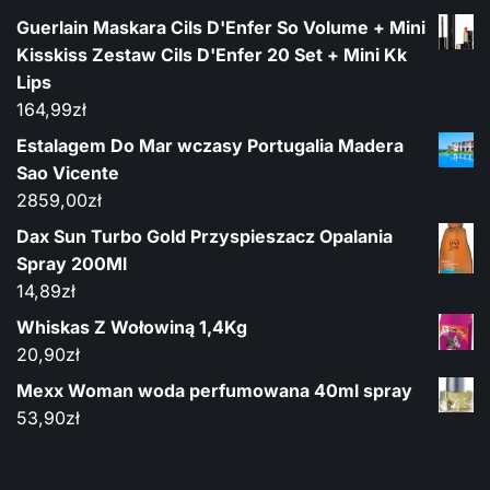
Guerlain Maskara Cils D'Enfer So Volume + Mini
Kisskiss Zestaw Cils D'Enfer 20 Set + Mini Kk
Lips
164,99
zł
Estalagem Do Mar wczasy Portugalia Madera
Sao Vicente
2859,00
zł
Dax Sun Turbo Gold Przyspieszacz Opalania
Spray 200Ml
14,89
zł
Whiskas Z Wołowiną 1,4Kg
20,90
zł
Mexx Woman woda perfumowana 40ml spray
53,90
zł