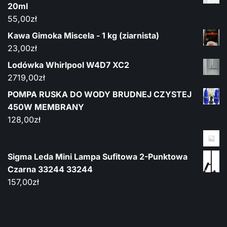
20ml
55,00
zł
Kawa Gimoka Miscela - 1 kg (ziarnista)
23,00
zł
Lodówka Whirlpool W4D7 XC2
2719,00
zł
POMPA RUSKA DO WODY BRUDNEJ CZYSTEJ
450W MEMBRANY
128,00
zł
Sigma Leda Mini Lampa Sufitowa 2-Punktowa
Czarna 33244 33244
157,00
zł