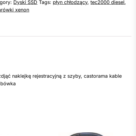
gory:
Dyski SSD
Tags:
płyn chłodzący
,
tec2000 diesel
,
arówki xenon
zdjąć naklejkę rejestracyjną z szyby, castorama kable
robówka