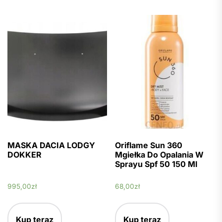
MASKA DACIA LODGY
Oriflame Sun 360
DOKKER
Mgiełka Do Opalania W
Sprayu Spf 50 150 Ml
995,00
zł
68,00
zł
Kup teraz
Kup teraz