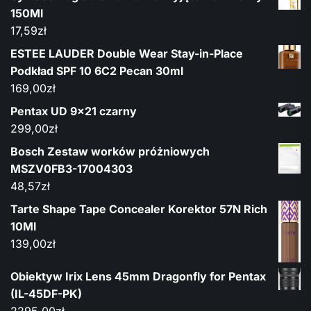
150Ml
17,59
zł
ESTEE LAUDER Double Wear Stay-in-Place
Podkład SPF 10 6C2 Pecan 30ml
169,00
zł
Pentax UD 9x21 czarny
299,00
zł
Bosch Zestaw worków próżniowych
MSZV0FB3-17004303
48,57
zł
Tarte Shape Tape Concealer Korektor 57N Rich
10Ml
139,00
zł
Obiektyw Irix Lens 45mm Dragonfly for Pentax
(IL-45DF-PK)