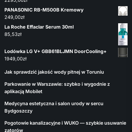
2295,00
zł
PANASONIC RB-M500B Kremowy
249,00
zł
La Roche Effaclar Serum 30ml
85,53
zł
Lodówka LG V+ GBB61BLJMN DoorCooling+
1949,00
zł
Jak sprawdzić jakość wody pitnej w Toruniu
Parkowanie w Warszawie: szybko i wygodnie z
aplikacją Mobilet
Medycyna estetyczna i salon urody w sercu
Bydgoszczy
Pogotowie kanalizacyjne i WUKO — szybkie usuwanie
zatorów