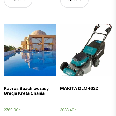
Kavros Beach wczasy
MAKITA DLM462Z
Grecja Kreta Chania
2769,00
zł
3083,49
zł