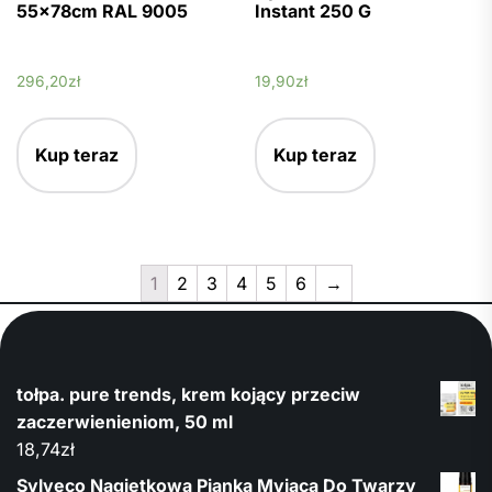
55x78cm RAL 9005
Instant 250 G
296,20
zł
19,90
zł
Kup teraz
Kup teraz
1
2
3
4
5
6
→
tołpa. pure trends, krem kojący przeciw
zaczerwienieniom, 50 ml
18,74
zł
Sylveco Nagietkowa Pianka Myjąca Do Twarzy