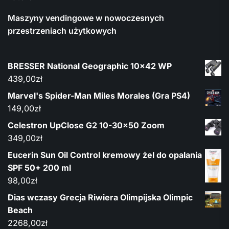
Maszyny vendingowe w nowoczesnych
przestrzeniach użytkowych
BRESSER National Geographic 10x42 WP
439,00
zł
Marvel's Spider-Man Miles Morales (Gra PS4)
149,00
zł
Celestron UpClose G2 10-30x50 Zoom
349,00
zł
Eucerin Sun Oil Control kremowy żel do opalania
SPF 50+ 200 ml
98,00
zł
Dias wczasy Grecja Riwiera Olimpijska Olimpic
Beach
2268,00
zł