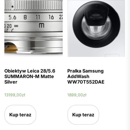
Obiektyw Leica 28/5.6
Pralka Samsung
SUMMARON-M Matte
AddWash
Silver
WW70T552DAE
13199,00
zł
1899,00
zł
Kup teraz
Kup teraz