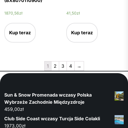
(BX8070110900)
1870,56
zł
41,50
zł
Kup teraz
Kup teraz
1
2
3
4
→
Sun & Snow Promenada wczasy Polska
Wybrzeże Zachodnie Międzyzdroje
459,00
zł
Club Side Coast wczasy Turcja Side Colakli
1973,00
zł