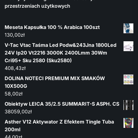
przestrzeniach użytkowych
Meseta Kapsułka 100 % Arabica 100szt
130,00
zł
V-Tac Vtac Taśma Led Podw&243Jna 1800Led
24V Ip20 Vt2216 3000K 2400Lmm 30Wm
Cri95+ Sku 2580 (Sku2580)
408,43
zł
DOLINA NOTECI PREMIUM MIX SMAKÓW
10X500G
58,00
zł
Obiektyw LEICA 35/2.5 SUMMARIT-S ASPH. CS
38059,00
zł
Asther V12 Aktywator Z Efektem Tingle Tuba
200ml
44,00
zł