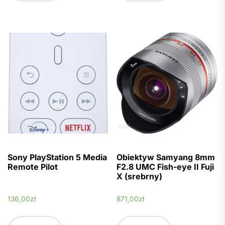
Sony PlayStation 5 Media
Obiektyw Samyang 8mm
Remote Pilot
F2.8 UMC Fish-eye II Fuji
X (srebrny)
136,00
zł
871,00
zł