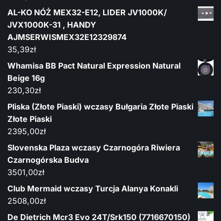
AL-KO NÓŻ MEX32-E12, LIDER JV1000K/
JVX1000K-31 , HANDY
AJMSERWISMEX32E12329874
35,39
zł
Whamisa BB Pact Natural Expression Natural
Beige 16g
230,30
zł
Pliska (Złote Piaski) wczasy Bułgaria Złote Piaski
Złote Piaski
2395,00
zł
Slovenska Plaza wczasy Czarnogóra Riwiera
Czarnogórska Budva
3501,00
zł
Club Mermaid wczasy Turcja Alanya Konakli
2508,00
zł
De Dietrich Mcr3 Evo 24T/Srk150 (7716670150)