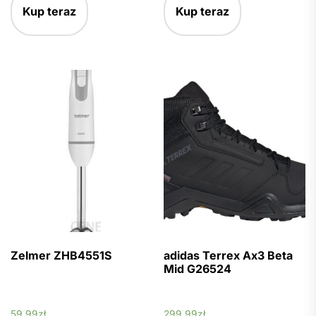
Kup teraz
Kup teraz
Zelmer ZHB4551S
adidas Terrex Ax3 Beta
Mid G26524
59,99
zł
299,99
zł