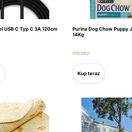
el USB C Typ C 3A 120cm
Purina Dog Chow Puppy J
14Kg
109,99
zł
Kup teraz