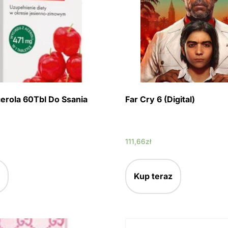
erola 60Tbl Do Ssania
Far Cry 6 (Digital)
111,66
zł
Kup teraz