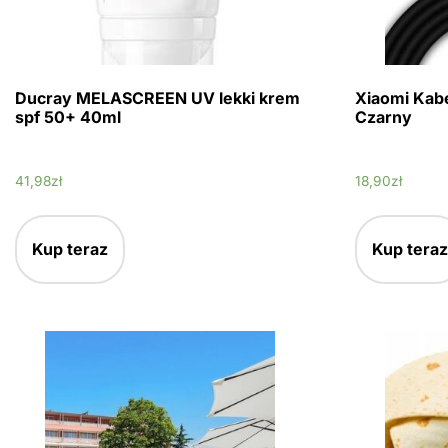
Ducray MELASCREEN UV lekki krem
Xiaomi Kab
spf 50+ 40ml
Czarny
41,98
zł
18,90
zł
Kup teraz
Kup teraz