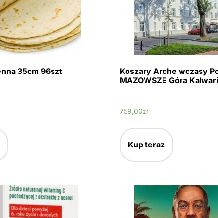
zenna 35cm 96szt
Koszary Arche wczasy Po
MAZOWSZE Góra Kalwari
759,00
zł
Kup teraz