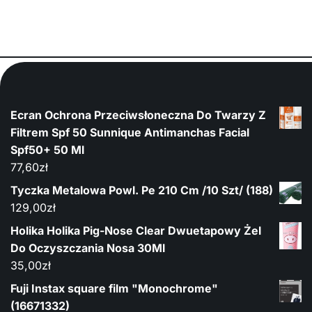
Ecran Ochrona Przeciwsłoneczna Do Twarzy Z
Filtrem Spf 50 Sunnique Antimanchas Facial
Spf50+ 50 Ml
77,60
zł
Tyczka Metalowa Powl. Pe 210 Cm /10 Szt/ (188)
129,00
zł
Holika Holika Pig-Nose Clear Dwuetapowy Żel
Do Oczyszczania Nosa 30Ml
35,00
zł
Fuji Instax square film "Monochrome"
(16671332)