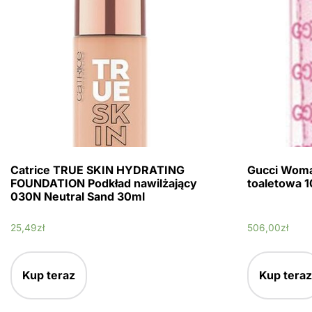
Catrice TRUE SKIN HYDRATING
Gucci Wom
FOUNDATION Podkład nawilżający
toaletowa 
030N Neutral Sand 30ml
25,49
zł
506,00
zł
Kup teraz
Kup teraz