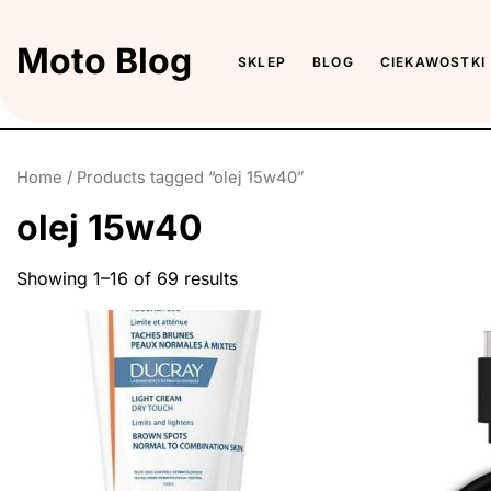
Skip
to
Moto Blog
SKLEP
BLOG
CIEKAWOSTKI
the
content
Home
/ Products tagged “olej 15w40”
olej 15w40
Showing 1–16 of 69 results