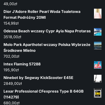
49,00
zł
Dior J'Adore Roller Pearl Woda Toaletowa
Format Podróżny 20Ml
154,99
zł
Odessa Beach wczasy Cypr Ayia Napa Protaras
3518,00
zł
Molo Park Aparthotel wczasy Polska Wybrzeże
Środkowe Mielno
702,00
zł
Intex Flaming 57288
195,90
zł
Ninebot by Segway KickScooter E45E
2849,00
zł
Lexar Professional CFexpress Type B 64GB
(114279)
680,00
zł