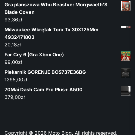
Gra planszowa Whu Beastve: Morgwaeth'S
Blade Coven
93,36
zł
Milwaukee Wkrętak Torx Tx 30X125Mm
4932471803
20,18
zł
Far Cry 6 (Gra Xbox One)
99,00
zł
Piekarnik GORENJE BOS737E36BG
1295,00
zł
70Mai Dash Cam Pro Plus+ A500
379,00
zł
Copyright © 2026
Moto Blog.
All rights reserved.