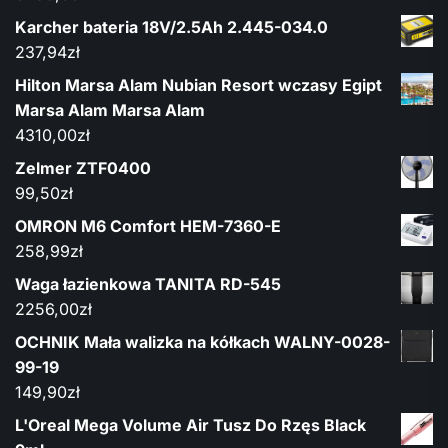
Karcher bateria 18V/2.5Ah 2.445-034.0
237,94
zł
Hilton Marsa Alam Nubian Resort wczasy Egipt
Marsa Alam Marsa Alam
4310,00
zł
Zelmer ZTF0400
99,50
zł
OMRON M6 Comfort HEM-7360-E
258,99
zł
Waga łazienkowa TANITA RD-545
2256,00
zł
OCHNIK Mała walizka na kółkach WALNY-0028-
99-19
149,90
zł
L'Oreal Mega Volume Air Tusz Do Rzęs Black