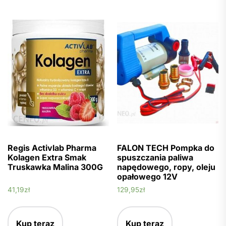
Regis Activlab Pharma
FALON TECH Pompka do
Kolagen Extra Smak
spuszczania paliwa
Truskawka Malina 300G
napędowego, ropy, oleju
opałowego 12V
41,19
zł
129,95
zł
Kup teraz
Kup teraz