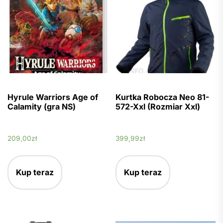
Hyrule Warriors Age of
Kurtka Robocza Neo 81-
Calamity (gra NS)
572-Xxl (Rozmiar Xxl)
209,00
zł
399,99
zł
Kup teraz
Kup teraz