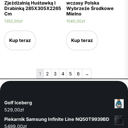
Zjeżdżalnią Huśtawką I
wczasy Polska
Drabinką 285X305X2265
Wybrzeże Środkowe
Cm
Mielno
1352,00
zł
1540,00
zł
Kup teraz
Kup teraz
1
2
3
4
5
6
→
Golf Iceberg
529,00
zł
Piekarnik Samsung Infinite Line NQ50T9939BD
5499,00
zł