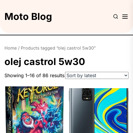
Skip
to
Moto Blog
the
content
Home
/ Products tagged “olej castrol 5w30”
olej castrol 5w30
Showing 1–16 of 86 results