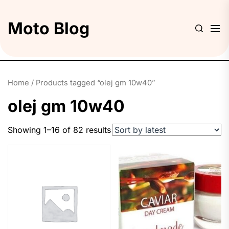
Skip
to
Moto Blog
the
content
Home
/ Products tagged “olej gm 10w40”
olej gm 10w40
Showing 1–16 of 82 results