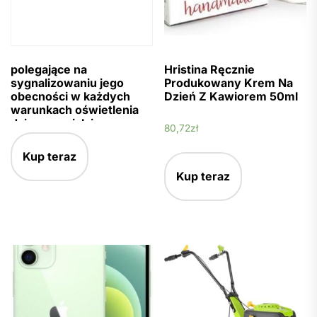
polegające na
Hristina Ręcznie
sygnalizowaniu jego
Produkowany Krem Na
obecności w każdych
Dzień Z Kawiorem 50ml
warunkach oświetlenia
dziennego jak i w
80,72
zł
ciemności w oświetleniu
światłami pojazdów.
Kup teraz
Wykonana z wysokiej
Kup teraz
jakości wodoodpornego