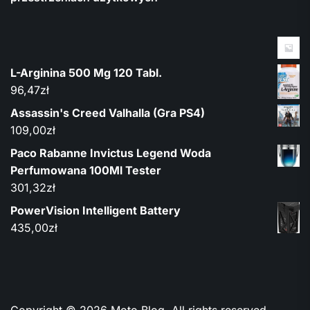
L-Arginina 500 Mg 120 Tabl.
96,47
zł
Assassin's Creed Valhalla (Gra PS4)
109,00
zł
Paco Rabanne Invictus Legend Woda
Perfumowana 100Ml Tester
301,32
zł
PowerVision Intelligent Battery
435,00
zł