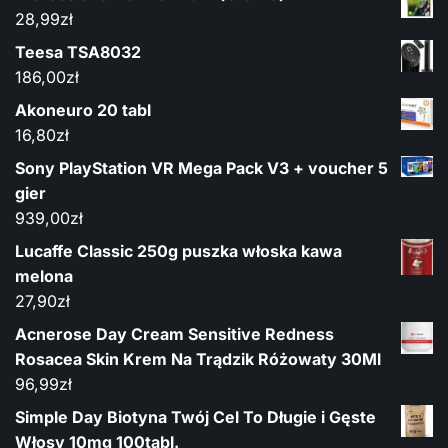
28,99
zł
Teesa TSA8032
186,00
zł
Akoneuro 20 tabl
16,80
zł
Sony PlayStation VR Mega Pack V3 + voucher 5
gier
939,00
zł
Lucaffe Classic 250g puszka włoska kawa
melona
27,90
zł
Acnerose Day Cream Sensitive Redness
Rosacea Skin Krem Na Trądzik Różowaty 30Ml
96,99
zł
Simple Day Biotyna Twój Cel To Długie i Gęste
Włosy 10mg 100tabl.