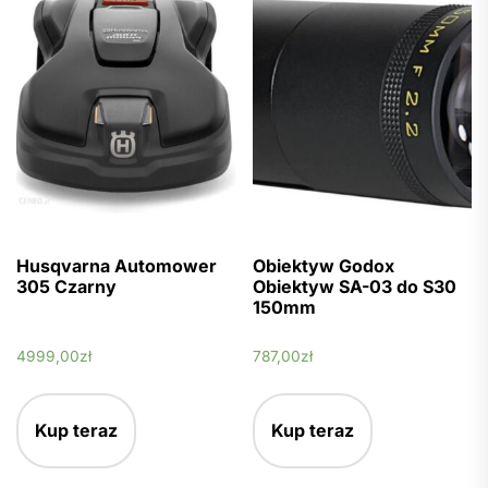
Husqvarna Automower
Obiektyw Godox
305 Czarny
Obiektyw SA-03 do S30
150mm
4999,00
zł
787,00
zł
Kup teraz
Kup teraz