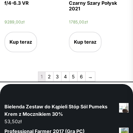
f/4-6.3 VR
Czarny Szary Połysk
2021
9289,00
zł
1785,00
zł
Kup teraz
Kup teraz
1
2
3
4
5
6
→
Bielenda Zestaw do Kąpieli Stóp Sól Pumeks
Krem z Mocznikiem 30%
53,50
zł
Professional Farmer 2017 (Gra PC)