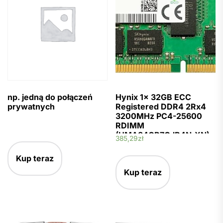
np. jedną do połączeń
Hynix 1x 32GB ECC
prywatnych
Registered DDR4 2Rx4
3200MHz PC4-25600
RDIMM
(HMA84GR7CJR4N-XN)
385,29
zł
Kup teraz
Kup teraz