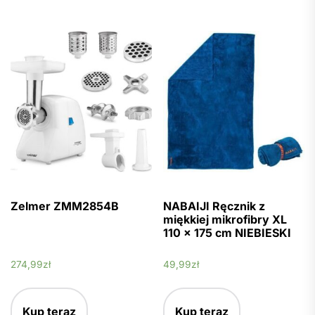
Zelmer ZMM2854B
NABAIJI Ręcznik z
miękkiej mikrofibry XL
110 x 175 cm NIEBIESKI
274,99
zł
49,99
zł
Kup teraz
Kup teraz