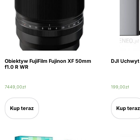
Obiektyw FujiFilm Fujinon XF 50mm
DJI Uchwyt 
f1.0 R WR
7449,00
zł
199,00
zł
Kup teraz
Kup teraz