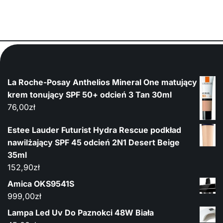
La Roche-Posay Anthelios Mineral One matujący
krem tonujący SPF 50+ odcień 3 Tan 30ml
76,00
zł
Estee Lauder Futurist Hydra Rescue podkład
nawilżający SPF 45 odcień 2N1 Desert Beige
35ml
152,90
zł
Amica OKS9541S
999,00
zł
Lampa Led Uv Do Paznokci 48W Biała