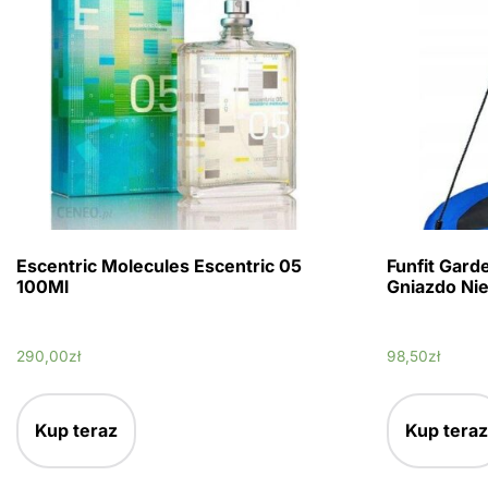
Escentric Molecules Escentric 05
Funfit Gard
100Ml
Gniazdo Ni
290,00
zł
98,50
zł
Kup teraz
Kup teraz