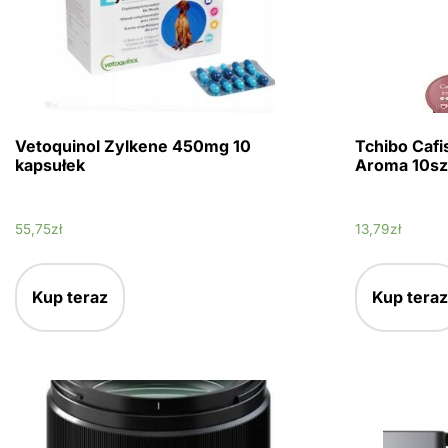
Vetoquinol Zylkene 450mg 10
Tchibo Cafi
kapsułek
Aroma 10sz
55,75
zł
13,79
zł
Kup teraz
Kup teraz