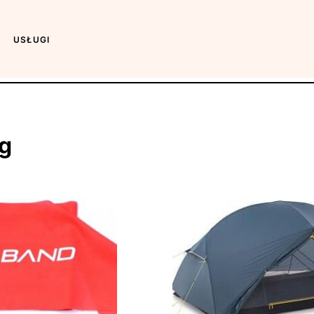
USŁUGI
lg