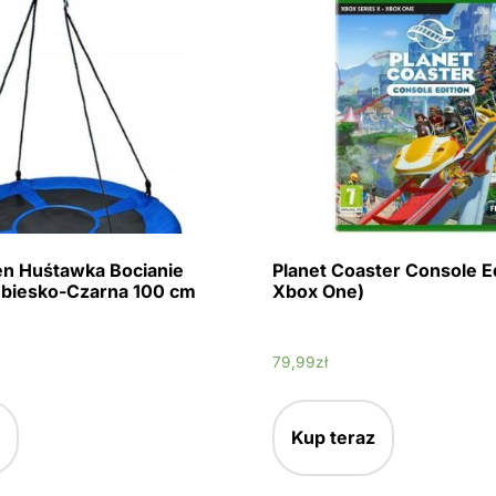
en Huśtawka Bocianie
Planet Coaster Console Ed
ebiesko-Czarna 100 cm
Xbox One)
79,99
zł
Kup teraz