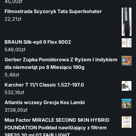
45,00
zł
Filmostrada Scyzoryk Tata Superbohater
22,21
zł
BRAUN Silk-epil 9 Flex 9002
549,00
zł
Gerber Zupka Pomidorowa Z Ryżem I Indykiem
dla niemowląt po 8 Miesiącu 190g
5,49
zł
Karcher T 11/1 Classic 1.527-197.0
532,16
zł
Atlantis wczasy Grecja Kos Lambi
3139,00
zł
Max Factor MIRACLE SECOND SKIN HYBRID
FOUNDATION Podkład nawilżający z filtrem
SPF20 30 ml 02 FAIR LIGHT