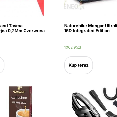
 Band Taśma
Naturehike Mongar Ultral
cyjna 0,2Mm Czerwona
15D Integrated Edition
1062,95
zł
Kup teraz