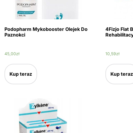
Podopharm Mykobooster Olejek Do
4Fizjo Flat
Paznokci
Rehabilita
45,00
zł
10,59
zł
Kup teraz
Kup teraz