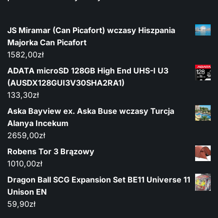
JS Miramar (Can Picafort) wczasy Hiszpania
Majorka Can Picafort
1582,00
zł
ADATA microSD 128GB High End UHS-I U3
(AUSDX128GUI3V30SHA2RA1)
133,30
zł
Aska Bayview ex. Aska Buse wczasy Turcja
Alanya Incekum
2659,00
zł
Robens Tor 3 Brązowy
1010,00
zł
Dragon Ball SCG Expansion Set BE11 Universe 11
Unison EN
59,90
zł