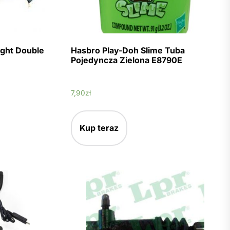
ight Double
Hasbro Play-Doh Slime Tuba
Pojedyncza Zielona E8790E
7,90
zł
Kup teraz