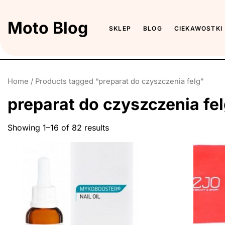
Skip
to
Moto Blog
SKLEP
BLOG
CIEKAWOSTKI
the
content
Home
/ Products tagged “preparat do czyszczenia felg”
preparat do czyszczenia fe
Showing 1–16 of 82 results