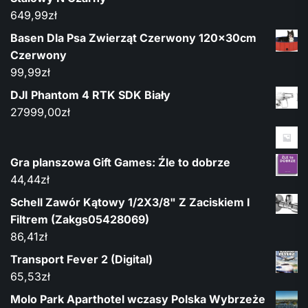
649,99
zł
Basen Dla Psa Zwierząt Czerwony 120x30cm
Czerwony
99,99
zł
DJI Phantom 4 RTK SDK Biały
27999,00
zł
Gra planszowa Gift Games: Źle to dobrze
44,44
zł
Schell Zawór Kątowy 1/2X3/8" Z Zaciskiem I
Filtrem (Zakgs05428069)
86,41
zł
Transport Fever 2 (Digital)
65,53
zł
Molo Park Aparthotel wczasy Polska Wybrzeże