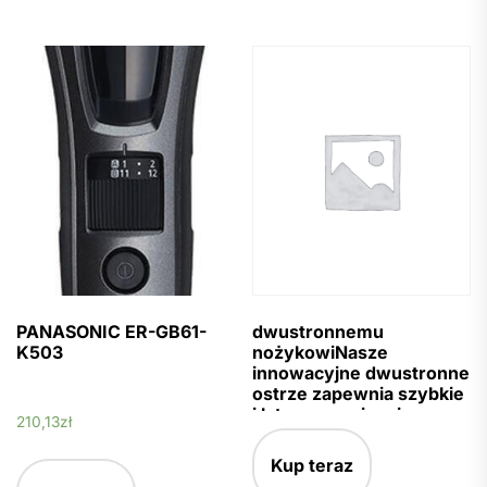
PANASONIC ER-GB61-
dwustronnemu
K503
nożykowiNasze
innowacyjne dwustronne
ostrze zapewnia szybkie
i łatwe przycinanie
210,13
zł
włosków niezależnie od
kąta ustawienia i
Kup teraz
kierunku przesuwania.