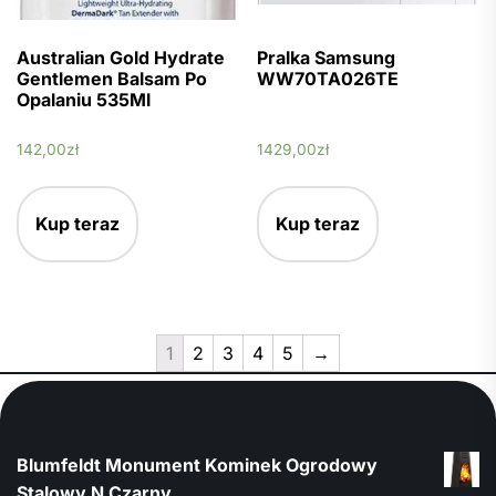
Australian Gold Hydrate
Pralka Samsung
Gentlemen Balsam Po
WW70TA026TE
Opalaniu 535Ml
142,00
zł
1429,00
zł
Kup teraz
Kup teraz
1
2
3
4
5
→
Blumfeldt Monument Kominek Ogrodowy
Stalowy N Czarny