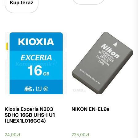
Kup teraz
Wykonane jest z
wytrzymałej stali
szlachetnej i
zaprojektowane tak
Kioxia Exceria N203
NIKON EN-EL9a
SDHC 16GB UHS-I U1
(LNEX1L016GG4)
24,90
zł
225,00
zł