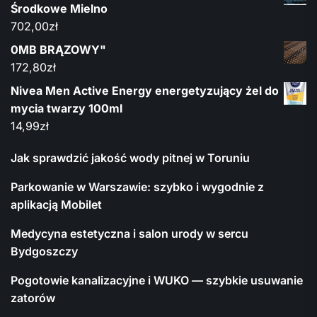
Środkowe Mielno
702,00
zł
0MB BRĄZOWY"
172,80
zł
Nivea Men Active Energy energetyzujący żel do
mycia twarzy 100ml
14,99
zł
Jak sprawdzić jakość wody pitnej w Toruniu
Parkowanie w Warszawie: szybko i wygodnie z
aplikacją Mobilet
Medycyna estetyczna i salon urody w sercu
Bydgoszczy
Pogotowie kanalizacyjne i WUKO — szybkie usuwanie
zatorów