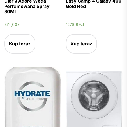
Dior J’Adore Woda
Easy Camp 4 Galaxy 400
Perfumowana Spray
Gold Red
30Ml
274,00
zł
1279,99
zł
Kup teraz
Kup teraz