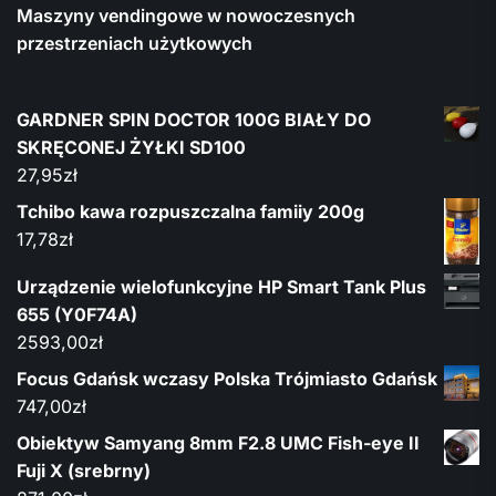
Maszyny vendingowe w nowoczesnych
przestrzeniach użytkowych
GARDNER SPIN DOCTOR 100G BIAŁY DO
SKRĘCONEJ ŻYŁKI SD100
27,95
zł
Tchibo kawa rozpuszczalna famiiy 200g
17,78
zł
Urządzenie wielofunkcyjne HP Smart Tank Plus
655 (Y0F74A)
2593,00
zł
Focus Gdańsk wczasy Polska Trójmiasto Gdańsk
747,00
zł
Obiektyw Samyang 8mm F2.8 UMC Fish-eye II
Fuji X (srebrny)