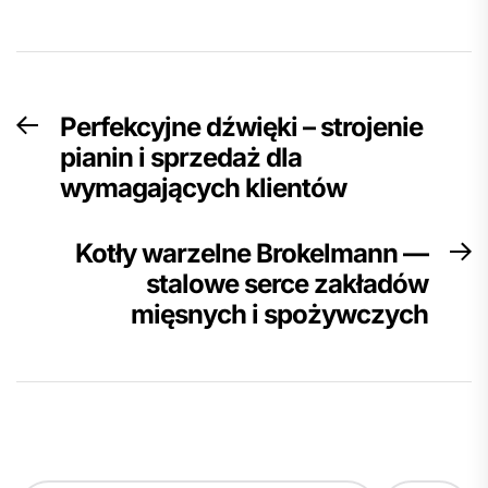
Nawigacja
Perfekcyjne dźwięki – strojenie
Previous
wpisu
pianin i sprzedaż dla
post:
wymagających klientów
Kotły warzelne Brokelmann —
N
stalowe serce zakładów
p
mięsnych i spożywczych