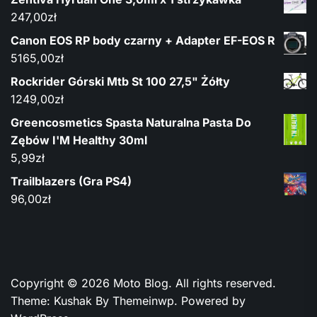
247,00
zł
Canon EOS RP body czarny + Adapter EF-EOS R
5165,00
zł
Rockrider Górski Mtb St 100 27,5" Żółty
1249,00
zł
Greencosmetics Spasta Naturalna Pasta Do
Zębów I'M Healthy 30ml
5,99
zł
Trailblazers (Gra PS4)
96,00
zł
Copyright © 2026
Moto Blog.
All rights reserved.
Theme: Kushak By
Themeinwp.
Powered by