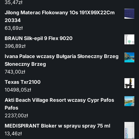
35,47
zł
Jilong Materac Flokowany 1Os 191X99X22Cm
20334
63,69
zł
BRAUN Silk-epil 9 Flex 9020
396,89
zł
Ivana Palace wczasy Bułgaria Słoneczny Brzeg
Słoneczny Brzeg
743,00
zł
Texas Txr2100
10498,05
zł
Akti Beach Village Resort wczasy Cypr Pafos
Pafos
2237,00
zł
MEDISPIRANT Bloker w sprayu spray 75 ml
13,46
zł