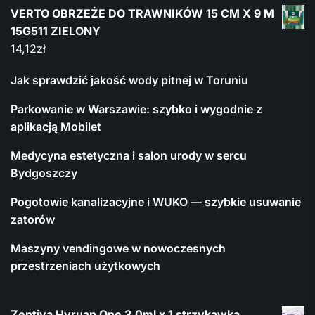
VERTO OBRZEŻE DO TRAWNIKÓW 15 CM X 9 M
15G511 ZIELONY
14,12
zł
Jak sprawdzić jakość wody pitnej w Toruniu
Parkowanie w Warszawie: szybko i wygodnie z
aplikacją Mobilet
Medycyna estetyczna i salon urody w sercu
Bydgoszczy
Pogotowie kanalizacyjne i WUKO — szybkie usuwanie
zatorów
Maszyny vendingowe w nowoczesnych
przestrzeniach użytkowych
Zentiva Hyruan One 3,0ml x 1 strzykawka