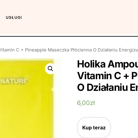
USŁUGI
itamin C + Pineapple Maseczka Płócienna O Działaniu Energiz
Holika Ampou
Vitamin C + 
O Działaniu 
6,00
zł
Kup teraz