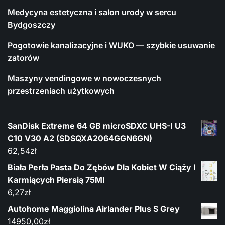
Medycyna estetyczna i salon urody w sercu
Bydgoszczy
Pogotowie kanalizacyjne i WUKO — szybkie usuwanie
zatorów
Maszyny vendingowe w nowoczesnych
przestrzeniach użytkowych
SanDisk Extreme 64 GB microSDXC UHS-I U3
C10 V30 A2 (SDSQXA2064GGN6GN)
62,54
zł
Biała Perła Pasta Do Zębów Dla Kobiet W Ciąży I
Karmiących Piersią 75Ml
6,27
zł
Autohome Maggiolina Airlander Plus S Grey
14950,00
zł