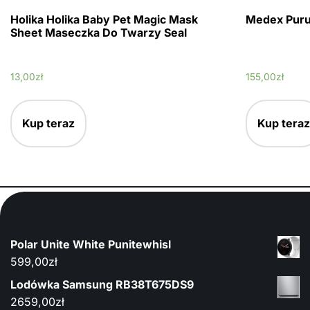
Holika Holika Baby Pet Magic Mask
Medex Puru
Sheet Maseczka Do Twarzy Seal
13,00
zł
155,00
zł
Kup teraz
Kup teraz
Polar Unite White Punitewhisl
599,00
zł
Lodówka Samsung RB38T675DS9
2659,00
zł