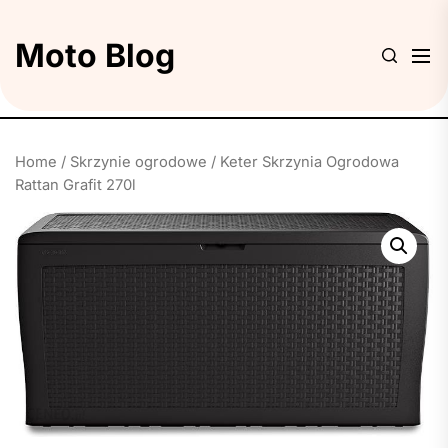
Skip
to
Moto Blog
the
content
Home
/
Skrzynie ogrodowe
/ Keter Skrzynia Ogrodowa
Rattan Grafit 270l