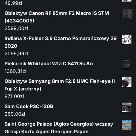
49,99
zł
Obiektyw Canon RF 85mm F2 Macro IS STM
(4234C005)
2599,00
zł
Indiana X-Pulser 3.9 Czarno Pomarańczowy 29
2020
2099,99
zł
Piekarnik Whirlpool Wta C 8411 Sc An
1360,31
zł
Obiektyw Samyang 8mm F2.8 UMC Fish-eye II
Fuji X (srebrny)
871,00
zł
Sam Cook PSC-120B
260,00
zł
Saint George Palace (Agios Georgios) wczasy
Grecja Korfu Agios Georgios Pagon