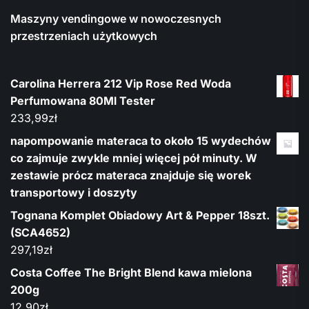
Maszyny vendingowe w nowoczesnych
przestrzeniach użytkowych
Carolina Herrera 212 Vip Rose Red Woda
Perfumowana 80Ml Tester
233,99
zł
napompowanie materaca to około 15 wydechów
co zajmuje zwykle mniej więcej pół minuty. W
zestawie prócz materaca znajduje się worek
transportowy i doszyty
Tognana Komplet Obiadowy Art & Pepper 18szt.
(SCA4652)
297,19
zł
Costa Coffee The Bright Blend kawa mielona
200g
12,90
zł