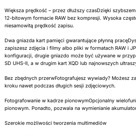
Większa prędkość – przez dłuższy czasDzięki szybszemu
12-bitowym formacie RAW bez kompresji. Wysoka często
niesamowitą prędkość zapisu.
Dwa gniazda kart pamięci gwarantujące płynną pracęDy
zapiszesz zdjęcia i filmy albo pliki w formatach RAW i
konfiguracji, drugie gniazdo może być używane w przyp
SD UHS-II, a w drugim kart XQD lub najnowszych ultrasz
Bez zbędnych przerwFotografujesz wywiady? Możesz zasi
kroku nawet podczas długich sesji zdjęciowych.
Fotografowanie w kadrze pionowymOpcjonalny wielofunkc
pionowym. Ponadto, pozwala na wymienianie akumulato
Szerokie możliwości tworzenia multimediów