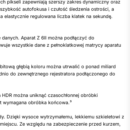
nych pikseli zapewniają szerszy zakres dynamiczny oraz
zybkość autofokusa i czułość śledzenia ostrości, a
elastycznie regulowana liczba klatek na sekundę.
danych. Aparat Z 6II można podłączyć do
uje wszystkie dane z pełnoklatkowej matrycy aparatu
itową głębią koloru można utrwalić o ponad miliard
ednio do zewnętrznego rejestratora podłączonego do
 HDR można uniknąć czasochłonnej obróbki
jest wymagana obróbka końcowa.³
dy. Dzięki wysoce wytrzymałemu, lekkiemu szkieletowi z
miejscu. Ze względu na zabezpieczenie przed kurzem,