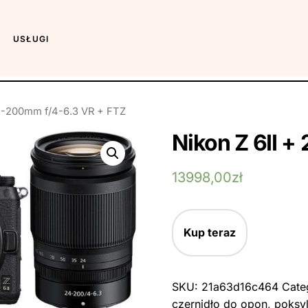
USŁUGI
24-200mm f/4-6.3 VR + FTZ
Nikon Z 6II 
13998,00
zł
Kup teraz
SKU:
21a63d16c464
Cate
czernidło do opon
,
poksyl