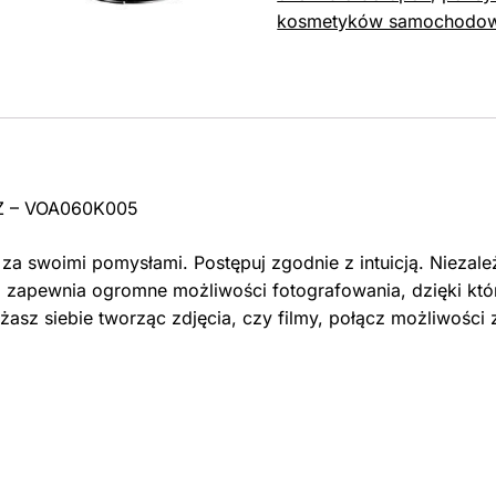
kosmetyków samochodo
TZ – VOA060K005
a swoimi pomysłami. Postępuj zgodnie z intuicją. Niezal
 zapewnia ogromne możliwości fotografowania, dzięki któr
ażasz siebie tworząc zdjęcia, czy filmy, połącz możliwości