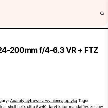
+ 24-200mm f/4-6.3 VR + FTZ
gory:
Aparaty cyfrowe z wymienną optyką
Tags:
ina
,
shell helix ultra 5w40
,
taryfikator mandatów
,
zestaw