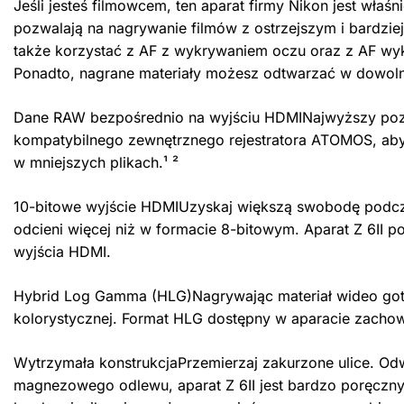
Jeśli jesteś filmowcem, ten aparat firmy Nikon jest właś
pozwalają na nagrywanie filmów z ostrzejszym i bardzie
także korzystać z AF z wykrywaniem oczu oraz z AF wyk
Ponadto, nagrane materiały możesz odtwarzać w dowol
Dane RAW bezpośrednio na wyjściu HDMINajwyższy pozi
kompatybilnego zewnętrznego rejestratora ATOMOS, aby
w mniejszych plikach.¹ ²
10-bitowe wyjście HDMIUzyskaj większą swobodę podczas
odcieni więcej niż w formacie 8-bitowym. Aparat Z 6II
wyjścia HDMI.
Hybrid Log Gamma (HLG)Nagrywając materiał wideo got
kolorystycznej. Format HLG dostępny w aparacie zachow
Wytrzymała konstrukcjaPrzemierzaj zakurzone ulice. Odw
magnezowego odlewu, aparat Z 6II jest bardzo poręczn