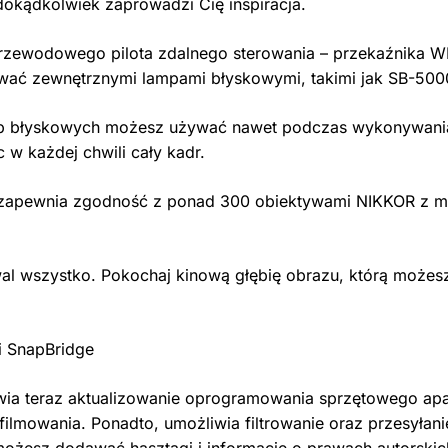
dokądkolwiek zaprowadzi Cię inspiracja.
przewodowego pilota zdalnego sterowania – przekaźnika 
ować zewnętrznymi lampami błyskowymi, takimi jak SB-500
 błyskowych możesz używać nawet podczas wykonywania sz
 w każdej chwili cały kadr.
apewnia zgodność z ponad 300 obiektywami NIKKOR z m
wal wszystko. Pokochaj kinową głębię obrazu, którą może
i SnapBridge
iwia teraz aktualizowanie oprogramowania sprzętowego apa
 filmowania. Ponadto, umożliwia filtrowanie oraz przesył
 możesz dodawać hasztagi i informacje o prawach autorskic