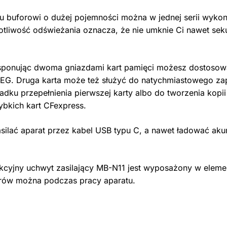
 buforowi o dużej pojemności można w jednej serii wykon
tliwość odświeżania oznacza, że nie umknie Ci nawet se
sponując dwoma gniazdami kart pamięci możesz dostosować
 JPEG. Druga karta może też służyć do natychmiastowego za
adku przepełnienia pierwszej karty albo do tworzenia ko
ybkich kart CFexpress.
lać aparat przez kabel USB typu C, a nawet ładować aku
yjny uchwyt zasilający MB-N11 jest wyposażony w element
rów można podczas pracy aparatu.