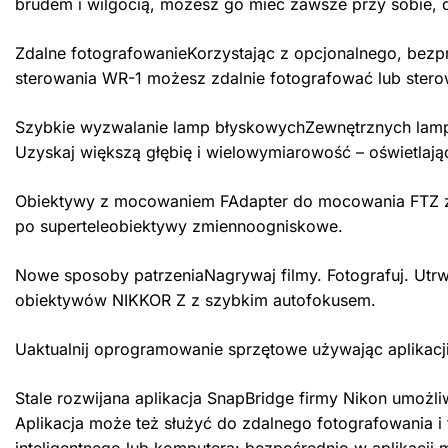
brudem i wilgocią, możesz go mieć zawsze przy sobie, 
Zdalne fotografowanieKorzystając z opcjonalnego, bez
sterowania WR-1 możesz zdalnie fotografować lub ster
Szybkie wyzwalanie lamp błyskowychZewnętrznych lamp
Uzyskaj większą głębię i wielowymiarowość – oświetlając
Obiektywy z mocowaniem FAdapter do mocowania FTZ z
po superteleobiektywy zmiennoogniskowe.
Nowe sposoby patrzeniaNagrywaj filmy. Fotografuj. Utr
obiektywów NIKKOR Z z szybkim autofokusem.
Uaktualnij oprogramowanie sprzętowe używając aplikacj
Stale rozwijana aplikacja SnapBridge firmy Nikon umożl
Aplikacja może też służyć do zdalnego fotografowania i
inteligentnego lub komputera: bezpośrednio w aplikacji