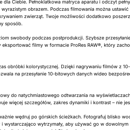
nie dla Ciebie. Pełnoklatkowa matryca aparatu i odczyt peł
j wyrazistym obrazem. Podczas filmowania można ustawić s
rywaniem zwierząt. Twoje możliwości dodatkowo poszerza 
ny sposób.
om swobody podczas postprodukcji. Szybsze przesyłanie 
 eksportować filmy w formacie ProRes RAW®, który zachow
 obróbki kolorystycznej. Dzięki nagrywaniu filmów z 10-b
 pozwala na przesyłanie 10-bitowych danych wideo bezpośr
owy do natychmiastowego odtwarzania na wyświetlaczach
uje więcej szczegółów, zakres dynamiki i kontrast – nie 
ażnie wędruj po górskich ścieżkach. Fotografuj blisko wo
y i wystarczająco wytrzymały, aby używać go w dowolnym 