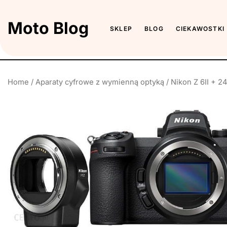
Skip
to
Moto Blog
SKLEP
BLOG
CIEKAWOSTKI
the
content
Home
/
Aparaty cyfrowe z wymienną optyką
/ Nikon Z 6II + 