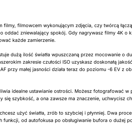
ym filmy, filmowcem wykonującym zdjęcia, czy twórcą łącz
o oddać zniewalający spokój. Gdy nagrywasz filmy 4K o ki
izować każde zamierzenie.
stuje dużą ilość światła wpuszczaną przez mocowanie o d
raszerokim zakresie czułości ISO uzyskasz doskonałą jak
 AF przy małej jasności działa teraz do poziomu -6 EV z ob
iwia idealne ustawianie ostrości. Możesz fotografować w p
czy się szybkość, a ona zawsze ma znaczenie, uchwycisz c
cesz użyć światła, zrób to szybciej i płynniej. Dwa pro
h funkcji, od autofokusa po obsługiwanie bufora o dużej p