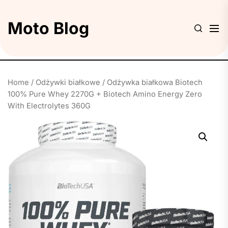
Skip
to
Moto Blog
the
content
Home
/
Odżywki białkowe
/ Odżywka białkowa Biotech
100% Pure Whey 2270G + Biotech Amino Energy Zero
With Electrolytes 360G