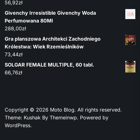
56,92
zł
Givenchy Irresistible Givenchy Woda
Perfumowana 80Ml
288,00
zł
Gra planszowa Architekci Zachodniego
Królestwa: Wiek Rzemieślników
73,44
zł
SOLGAR FEMALE MULTIPLE, 60 tabl.
66,76
zł
Copyright © 2026
Moto Blog.
All rights reserved.
Theme: Kushak By
Themeinwp.
Powered by
WordPress.