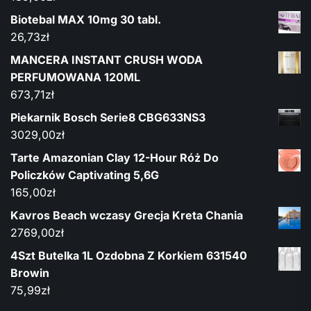
Biotebal MAX 10mg 30 tabl.
26,73
zł
MANCERA INSTANT CRUSH WODA
PERFUMOWANA 120ML
673,71
zł
Piekarnik Bosch Serie8 CBG633NS3
3029,00
zł
Tarte Amazonian Clay 12-Hour Róż Do
Policzków Captivating 5,6G
165,00
zł
Kavros Beach wczasy Grecja Kreta Chania
2769,00
zł
4Szt Butelka 1L Ozdobna Z Korkiem 631540
Browin
75,99
zł