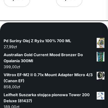
Pd Suriny Olej Z Ryżu 100% 700 ML
27,99
zł
Australian Gold Current Mood Bronzer Do
Opalania 300Ml
399,00
zł
Viltrox EF-M2 II 0.71x Mount Adapter Micro 4/3
(Canon EF)
858,00
zł
Leifheit Suszarka stojąca pionowa Tower 200
Deluxe (81437)
189,00
zł