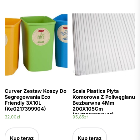
Curver Zestaw Koszy Do
Scala Plastics Płyta
Segregowania Eco
Komorowa Z Poliwęglanu
Friendly 3X10L
Bezbarwna 4Mm
(Ke0217399904)
200X105Cm
(PL71027700LM)
32,00
zł
95,85
zł
Kup teraz
Kup teraz