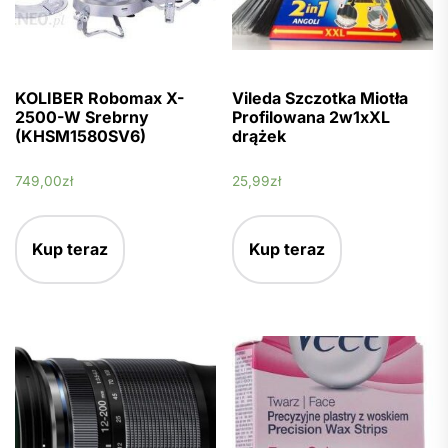
KOLIBER Robomax X-
Vileda Szczotka Miotła
2500-W Srebrny
Profilowana 2w1xXL
(KHSM1580SV6)
drążek
749,00
zł
25,99
zł
Kup teraz
Kup teraz