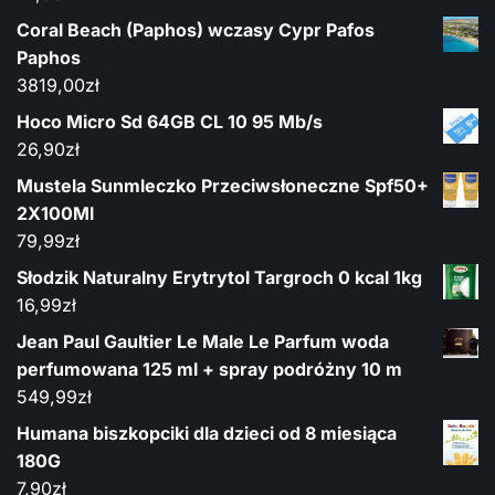
Coral Beach (Paphos) wczasy Cypr Pafos
Paphos
3819,00
zł
Hoco Micro Sd 64GB CL 10 95 Mb/s
26,90
zł
Mustela Sunmleczko Przeciwsłoneczne Spf50+
2X100Ml
79,99
zł
Słodzik Naturalny Erytrytol Targroch 0 kcal 1kg
16,99
zł
Jean Paul Gaultier Le Male Le Parfum woda
perfumowana 125 ml + spray podróżny 10 m
549,99
zł
Humana biszkopciki dla dzieci od 8 miesiąca
180G
7,90
zł