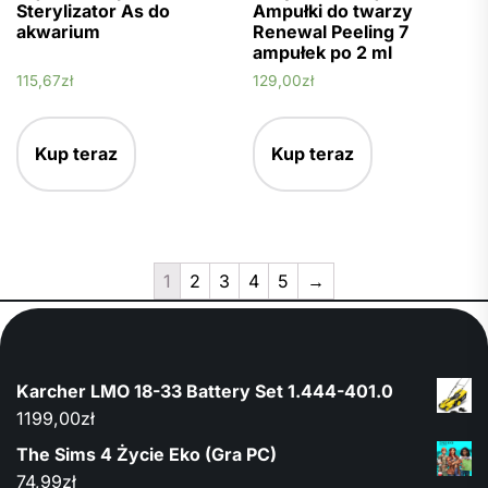
Sterylizator As do
Ampułki do twarzy
akwarium
Renewal Peeling 7
ampułek po 2 ml
115,67
zł
129,00
zł
Kup teraz
Kup teraz
1
2
3
4
5
→
Karcher LMO 18-33 Battery Set 1.444-401.0
1199,00
zł
The Sims 4 Życie Eko (Gra PC)
74,99
zł