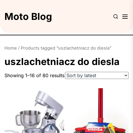
Skip
to
Moto Blog
the
content
Home
/ Products tagged “uszlachetniacz do diesla”
uszlachetniacz do diesla
Showing 1–16 of 80 results