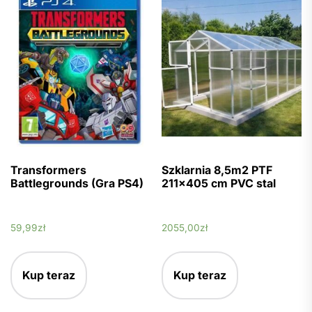
Transformers
Szklarnia 8,5m2 PTF
Battlegrounds (Gra PS4)
211×405 cm PVC stal
59,99
zł
2055,00
zł
Kup teraz
Kup teraz