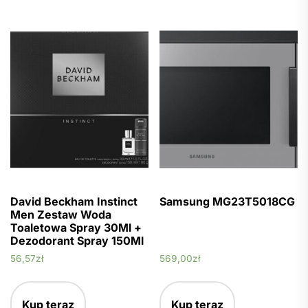
David Beckham Instinct
Samsung MG23T5018CG
Men Zestaw Woda
Toaletowa Spray 30Ml +
Dezodorant Spray 150Ml
56,57
zł
569,00
zł
Kup teraz
Kup teraz