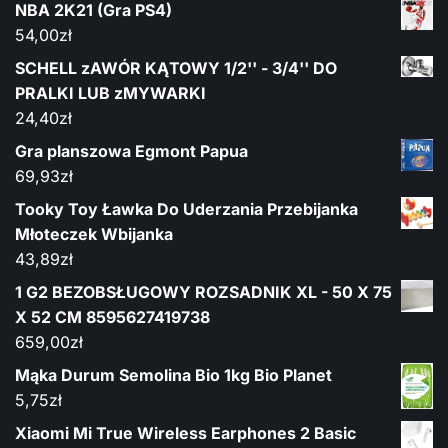
NBA 2K21 (Gra PS4)
54,00
zł
SCHELL zAWÓR KĄTOWY 1/2'' - 3/4'' DO
PRALKI LUB zMYWARKI
24,40
zł
Gra planszowa Egmont Papua
69,93
zł
Tooky Toy Ławka Do Uderzania Przebijanka
Młoteczek Wbijanka
43,89
zł
1 G2 BEZOBSŁUGOWY ROZSADNIK XL - 50 X 75
X 52 CM 8595627419738
659,00
zł
Mąka Durum Semolina Bio 1kg Bio Planet
5,75
zł
Xiaomi Mi True Wireless Earphones 2 Basic