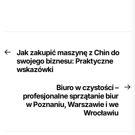
Nawigacja
Jak zakupić maszynę z Chin do
Previous
wpisu
swojego biznesu: Praktyczne
post:
wskazówki
Biuro w czystości –
N
profesjonalne sprzątanie biur
p
w Poznaniu, Warszawie i we
Wrocławiu