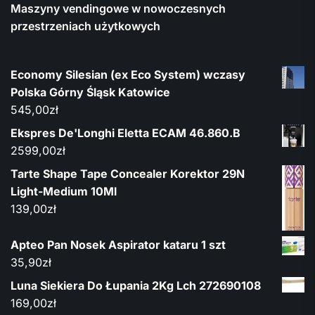
Maszyny vendingowe w nowoczesnych
przestrzeniach użytkowych
Economy Silesian (ex Eco System) wczasy
Polska Górny Śląsk Katowice
545,00
zł
Ekspres De'Longhi Eletta ECAM 46.860.B
2599,00
zł
Tarte Shape Tape Concealer Korektor 29N
Light-Medium 10Ml
139,00
zł
Apteo Pan Nosek Aspirator kataru 1 szt
35,90
zł
Luna Siekiera Do Łupania 2Kg Lch 272690108
169,00
zł